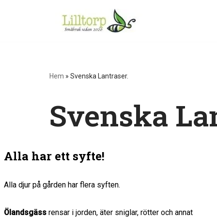
Hoppa
till
innehåll
Hem
»
Svenska Lantraser.
Svenska Lan
Alla har ett syfte!
Alla djur på gården har flera syften.
Ölandsgäss
rensar i jorden, äter sniglar, rötter och annat