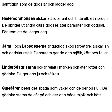
samtidigt som de gödslar och lägger ägg.
Hedemorahönsen
älskar att rota runt och hitta ätbart i jorden.
De sprider ut andra djurs gödsel, äter parasiter och gödslar.
Förutom att de lägger ägg.
Jämt
– och
Lappgetterna
är duktiga skogsarbetare, älskar sly
och gödslar rejält. Dessutom ger de oss mjölk, kött och fällar.
Linderödsgrisarna
bökar rejält i marken och äter rötter och
gödslar. De ger oss ju också kött.
Gutefåren
betar det späda som växer och de ger oss ull. De
gödslar ytorna de går på och ger oss både mjölk och kött.