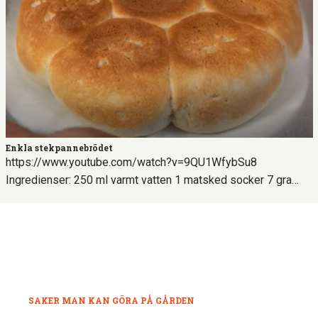
Enkla stekpannebrödet
https://www.youtube.com/watch?v=9QU1WfybSu8
Ingredienser: 250 ml varmt vatten 1 matsked socker 7 gra…
SAKER MAN KAN GÖRA PÅ GÅRDEN