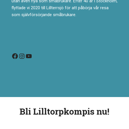
utan även nya som småbrukare. Efter 40 år i Stockholm,
flyttade vi 2020 till Lillterrsjö för att påbörja vår resa
som självförsörjande småbrukare.
Bli Lilltorpkompis nu!