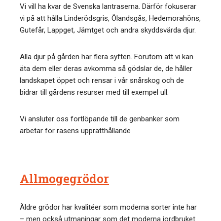
Vi vill ha kvar de Svenska lantraserna. Därför fokuserar
vi på att hålla Linderödsgris, Ölandsgås, Hedemorahöns,
Gutefår, Lappget, Jämtget och andra skyddsvärda djur.
Alla djur på gården har flera syften. Förutom att vi kan
äta dem eller deras avkomma så gödslar de, de håller
landskapet öppet och rensar i vår snårskog och de
bidrar till gårdens resurser med till exempel ull.
Vi ansluter oss fortlöpande till de genbanker som
arbetar för rasens upprätthållande
Allmogegrödor
Äldre grödor har kvalitéer som moderna sorter inte har
– men också utmaningar som det moderna jordbruket