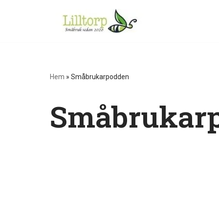
Hoppa
till
innehåll
Hem
»
Småbrukarpodden
Småbrukar