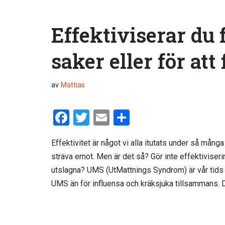
Effektiviserar du 
saker eller för att
av
Mattias
F
T
E
D
a
wi
m
el
Effektivitet är något vi alla itutats under så många
ce
tt
ail
a
sträva emot. Men är det så? Gör inte effektiviseri
b
er
utslagna? UMS (UtMattnings Syndrom) är vår tids f
o
UMS än för influensa och kräksjuka tillsammans.
o
k