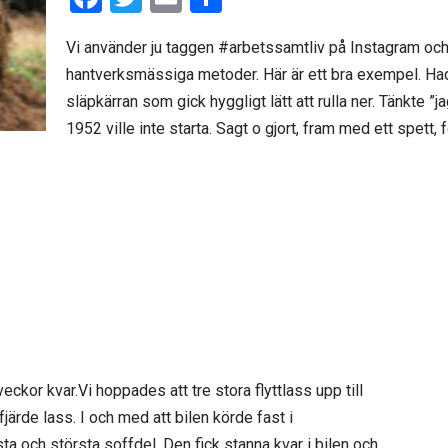
a
wi
m
el
Vi använder ju taggen #arbetssamtliv på Instagram och
ce
tt
ail
a
hantverksmässiga metoder. Här är ett bra exempel. Ha
b
er
släpkärran som gick hyggligt lätt att rulla ner. Tänkte ”
o
1952 ville inte starta. Sagt o gjort, fram med ett spett,
o
k
veckor kvar.Vi hoppades att tre stora flyttlass upp till
 fjärde lass. I och med att bilen körde fast i
ista och största soffdel. Den fick stanna kvar i bilen och