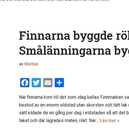
Finnarna byggde rö
Smålänningarna byg
av
Mattias
F
T
E
D
a
wi
m
el
När finnarna kom till det som idag kallas Finnmarken v
ce
tt
ail
a
bestod av en enorm eldstad utan skorsten och tätt tak 
b
er
sätt eldade de en gång per dag i eldstaden så att det 
o
taket och där lagrades maten, rökt. När…
Läs mer »
o