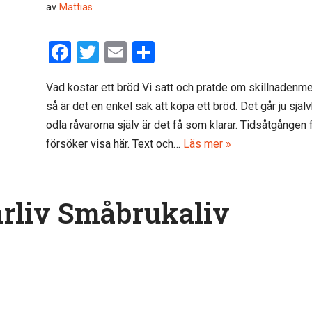
av
Mattias
F
T
E
D
a
wi
m
el
Vad kostar ett bröd Vi satt och pratde om skillnadenme
ce
tt
ail
a
så är det en enkel sak att köpa ett bröd. Det går ju själv
b
er
odla råvarorna själv är det få som klarar. Tidsåtgången f
o
försöker visa här. Text och…
Läs mer »
o
k
arliv Småbrukaliv