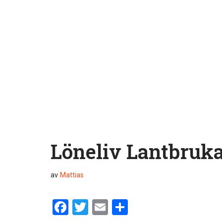
Löneliv Lantbruk
av
Mattias
F
T
E
D