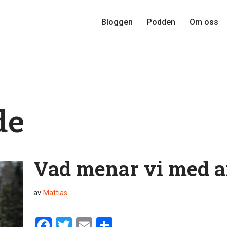
Bloggen
Podden
Om oss
de
Vad menar vi med a
av
Mattias
F
T
E
D