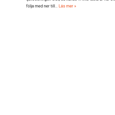
o
följa med ner till…
Läs mer »
o
k