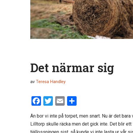
Det närmar sig
av
Teresa Handley
F
T
E
D
a
wi
m
el
Än bor vi inte på torpet, men snart. Nu är det bara 
ce
tt
ail
a
Lilltorp skulle räcka men det gick inte. Det blir ett
b
er
tjällossningen sist, så kunde vi inte lasta ur vår s