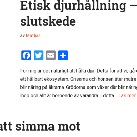
Etisk djurhållning – 
slutskede
av
Mattias
F
T
E
D
a
wi
m
el
För mig är det naturligt att hålla djur. Detta för att vi, 
ce
tt
ail
a
ett hållbart ekosystem. Grisarna och hönsen äter matrest
b
er
blir näring på åkrarna. Grödorna som växer där blir näring
o
ihop och allt är beroende av varandra. I detta…
Läs mer
o
k
att simma mot