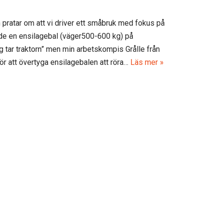
 pratar om att vi driver ett småbruk med fokus på
de en ensilagebal (väger500-600 kg) på
jag tar traktorn” men min arbetskompis Grålle från
 för att övertyga ensilagebalen att röra…
Läs mer »