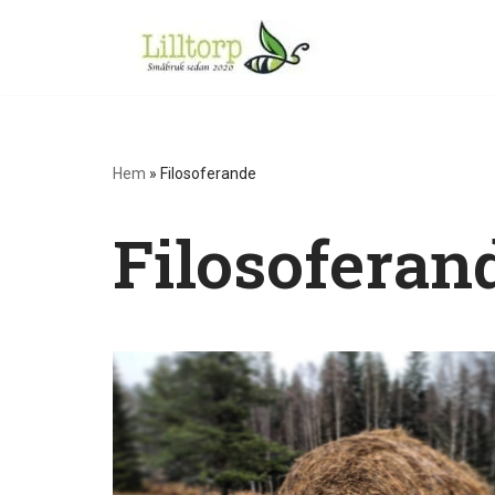
Hoppa
till
innehåll
Hem
»
Filosoferande
Filosoferan