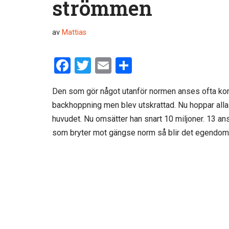
strömmen
av
Mattias
F
T
E
D
a
wi
m
el
Den som gör något utanför normen anses ofta konst
ce
tt
ail
a
backhoppning men blev utskrattad. Nu hoppar alla 
b
er
huvudet. Nu omsätter han snart 10 miljoner. 13 an
o
som bryter mot gängse norm så blir det egendomli
o
k