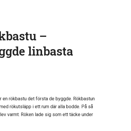
kbastu –
gde linbasta
ar en rökbastu det första de byggde. Rökbastun
med rökutsläpp i ett rum där alla bodde. På så
blev varmt. Röken lade sig som ett täcke under