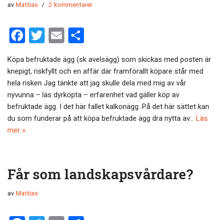
av
Mattias
2 kommentarer
F
T
E
D
a
wi
m
el
Köpa befruktade ägg (sk avelsägg) som skickas med posten är
ce
tt
ail
a
knepigt, riskfyllt och en affär där framförallt köpare står med
b
er
hela risken Jag tänkte att jag skulle dela med mig av vår
o
nyvunna – läs dyrköpta – erfarenhet vad gäller köp av
befruktade ägg. I det här fallet kalkonägg. På det här sättet kan
o
du som funderar på att köpa befruktade ägg dra nytta av…
Läs
k
mer »
Får som landskapsvårdare?
av
Mattias