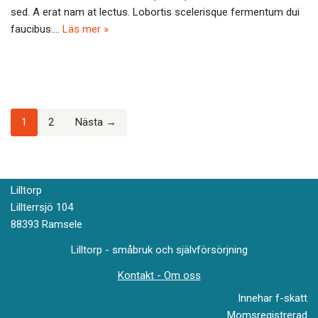
k
sed. A erat nam at lectus. Lobortis scelerisque fermentum dui
faucibus.…
Läs mer »
1
2
Nästa →
Lilltorp
Lillterrsjö 104
88393 Ramsele
Lilltorp - småbruk och självförsörjning
Kontakt - Om oss
Innehar f-skatt
Momsregistrerad