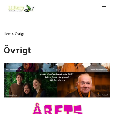
Hoppa
till
innehåll
Hem
»
Övrigt
Övrigt