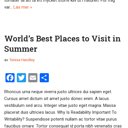
tomater till att ta ett mycket större kliv ut i naturen. För mig
k
var…
Läs mer »
World’s Best Places to Visit in
Summer
av
Teresa Handley
F
T
E
D
a
wi
m
el
Rhoncus urna neque viverra justo ultrices dui sapien eget.
ce
tt
ail
a
Cursus amet dictum sit amet justo donec enim. A lacus
b
er
vestibulum sed arcu. Integer vitae justo eget magna. Massa
o
placerat duis ultricies lacus. Why Is Readability Important To
Writability? Suspendisse potenti nullam ac tortor vitae purus
o
faucibus ornare. Tortor consequat id porta nibh venenatis cras