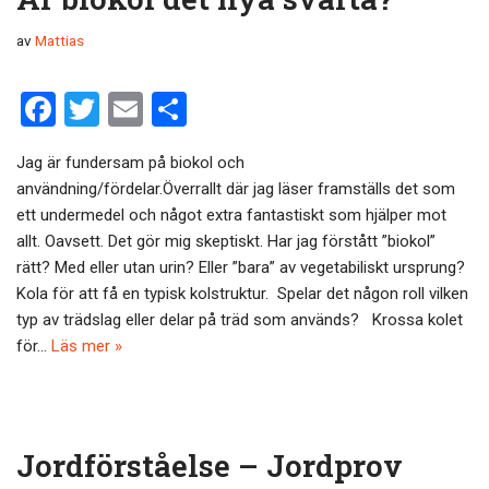
av
Mattias
F
T
E
D
a
wi
m
el
Jag är fundersam på biokol och
ce
tt
ail
a
användning/fördelar.Överrallt där jag läser framställs det som
b
er
ett undermedel och något extra fantastiskt som hjälper mot
o
allt. Oavsett. Det gör mig skeptiskt. Har jag förstått ”biokol”
rätt? Med eller utan urin? Eller ”bara” av vegetabiliskt ursprung?
o
Kola för att få en typisk kolstruktur. Spelar det någon roll vilken
k
typ av trädslag eller delar på träd som används? Krossa kolet
för…
Läs mer »
Jordförståelse – Jordprov