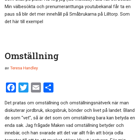
b
er
Min välbesökta och prenumeranttunga youtubekanal får ta en
o
paus så blir det mer innehåll på Småbrukarna på Lilltorp. Som
det här till exempel
o
k
Omställning
av
Teresa Handley
F
T
E
D
a
wi
m
el
Det pratas om omställning och omställningsnätverk när man
ce
tt
ail
a
diskuterar jordbruk, skogsbruk, bönder och livet på landet. Bland
b
er
de som ”vet”, så är det som om omställning bara kan betyda en
o
enda sak. Jag frågade Maken vad omställning betyder och
innebär, och han svarade att det var allt från att börja odla
o