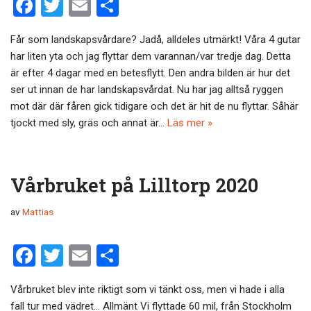
F
T
E
D
a
wi
m
el
Får som landskapsvårdare? Jadå, alldeles utmärkt! Våra 4 gutar
ce
tt
ail
a
har liten yta och jag flyttar dem varannan/var tredje dag. Detta
b
er
är efter 4 dagar med en betesflytt. Den andra bilden är hur det
o
ser ut innan de har landskapsvårdat. Nu har jag alltså ryggen
mot där där fåren gick tidigare och det är hit de nu flyttar. Såhär
o
tjockt med sly, gräs och annat är…
Läs mer »
k
Vårbruket på Lilltorp 2020
av
Mattias
F
T
E
D
a
wi
m
el
Vårbruket blev inte riktigt som vi tänkt oss, men vi hade i alla
ce
tt
ail
a
fall tur med vädret… Allmänt Vi flyttade 60 mil, från Stockholm