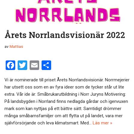
Årets Norrlandsvisionär 2022
av
Mattias
F
T
E
D
a
wi
m
el
Vi är nominerade till priset Årets Norrlandsvisionär. Norrmejerier
ce
tt
ail
a
har utsett oss som en av fyra ideer som de tycker står ut lite
b
er
extra. Vår ide är: Småbrukarutbildning i Norr Juryns Motivering:
o
På landsbygden i Norrland finns nedlagda gårdar och igenvuxen
mark som kan nyttjas på ett bättre sätt. Samtidigt drömmer
o
många småbarnsfamiljer om att flytta ut på landet, vara mer
k
självförsörjande och leva klimatsmart. Med…
Läs mer »