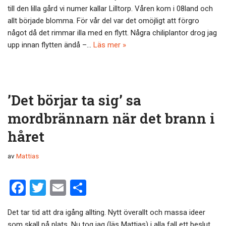
b
er
till den lilla gård vi numer kallar Lilltorp. Våren kom i 08land och
o
allt började blomma. För vår del var det omöjligt att förgro
något då det rimmar illa med en flytt. Några chiliplantor drog jag
o
upp innan flytten ändå –…
Läs mer »
k
’Det börjar ta sig’ sa
mordbrännarn när det brann i
håret
av
Mattias
F
T
E
D
a
wi
m
el
Det tar tid att dra igång allting. Nytt överallt och massa ideer
ce
tt
ail
a
som skall på plats. Nu tog jag (läs Mattias) i alla fall ett beslut.