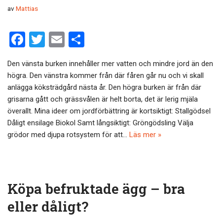
av
Mattias
F
T
E
D
a
wi
m
el
Den vänsta burken innehåller mer vatten och mindre jord än den
ce
tt
ail
a
högra. Den vänstra kommer från där fåren går nu och vi skall
b
er
anlägga köksträdgård nästa år. Den högra burken är från där
o
grisarna gått och grässvålen är helt borta, det är lerig mjäla
överallt. Mina ideer om jordförbättring är kortsiktigt: Stallgödsel
o
Dåligt ensilage Biokol Samt långsiktigt: Gröngödsling Välja
k
grödor med djupa rotsystem för att…
Läs mer »
Köpa befruktade ägg – bra
eller dåligt?