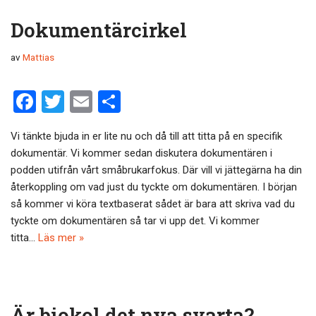
Dokumentärcirkel
av
Mattias
F
T
E
D
a
wi
m
el
Vi tänkte bjuda in er lite nu och då till att titta på en specifik
ce
tt
ail
a
dokumentär. Vi kommer sedan diskutera dokumentären i
b
er
podden utifrån vårt småbrukarfokus. Där vill vi jättegärna ha din
o
återkoppling om vad just du tyckte om dokumentären. I början
så kommer vi köra textbaserat sådet är bara att skriva vad du
o
tyckte om dokumentären så tar vi upp det. Vi kommer
k
titta…
Läs mer »
Är biokol det nya svarta?