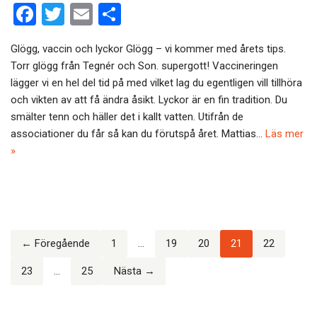
F
T
E
D
a
wi
m
el
Glögg, vaccin och lyckor Glögg – vi kommer med årets tips.
ce
tt
ail
a
Torr glögg från Tegnér och Son. supergott! Vaccineringen
b
er
lägger vi en hel del tid på med vilket lag du egentligen vill tillhöra
o
och vikten av att få ändra åsikt. Lyckor är en fin tradition. Du
smälter tenn och häller det i kallt vatten. Utifrån de
o
associationer du får så kan du förutspå året. Mattias…
Läs mer
k
»
← Föregående
1
…
19
20
21
22
23
…
25
Nästa →