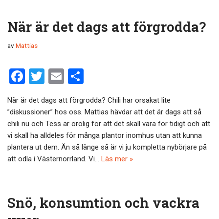
När är det dags att förgrodda?
av
Mattias
F
T
E
D
a
wi
m
el
När är det dags att förgrodda? Chili har orsakat lite
ce
tt
ail
a
”diskussioner” hos oss. Mattias hävdar att det är dags att så
b
er
chili nu och Tess är orolig för att det skall vara för tidigt och att
o
vi skall ha alldeles för många plantor inomhus utan att kunna
plantera ut dem. Än så länge så är vi ju kompletta nybörjare på
o
att odla i Västernorrland. Vi…
Läs mer »
k
Snö, konsumtion och vackra