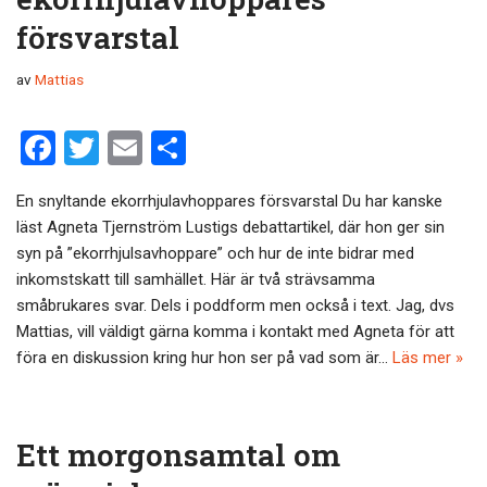
försvarstal
av
Mattias
F
T
E
D
a
wi
m
el
En snyltande ekorrhjulavhoppares försvarstal Du har kanske
ce
tt
ail
a
läst Agneta Tjernström Lustigs debattartikel, där hon ger sin
b
er
syn på ”ekorrhjulsavhoppare” och hur de inte bidrar med
o
inkomstskatt till samhället. Här är två strävsamma
småbrukares svar. Dels i poddform men också i text. Jag, dvs
o
Mattias, vill väldigt gärna komma i kontakt med Agneta för att
k
föra en diskussion kring hur hon ser på vad som är…
Läs mer »
Ett morgonsamtal om