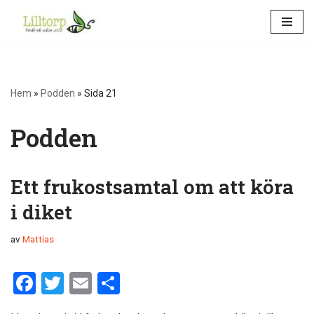
Hoppa
till
innehåll
Hem
»
Podden
»
Sida 21
Podden
Ett frukostsamtal om att köra
i diket
av
Mattias
F
T
E
D
a
wi
m
el