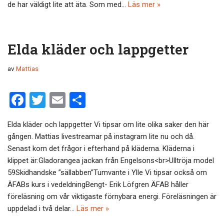
de har väldigt lite att äta. Som med…
Läs mer »
k
Elda kläder och lappgetter
av
Mattias
F
T
E
D
a
wi
m
el
Elda kläder och lappgetter Vi tipsar om lite olika saker den här
ce
tt
ail
a
gången. Mattias livestreamar på instagram lite nu och då.
b
er
Senast kom det frågor i efterhand på kläderna. Kläderna i
o
klippet är:Gladorangea jackan från Engelsons<br>Ulltröja model
59Skidhandske ”sällabben”Tumvante i Ylle Vi tipsar också om
o
ÄFABs kurs i vedeldningBengt- Erik Löfgren ÄFAB håller
k
föreläsning om vår viktigaste förnybara energi. Föreläsningen är
uppdelad i två delar…
Läs mer »