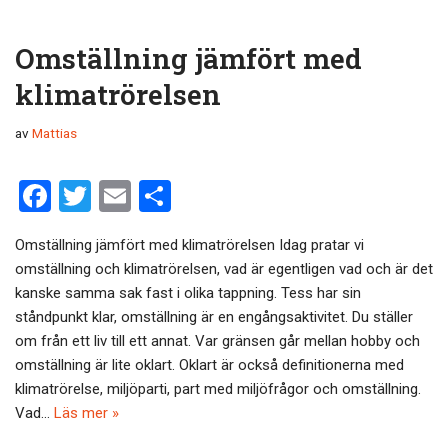
Omställning jämfört med
klimatrörelsen
av
Mattias
F
T
E
D
a
wi
m
el
Omställning jämfört med klimatrörelsen Idag pratar vi
ce
tt
ail
a
omställning och klimatrörelsen, vad är egentligen vad och är det
b
er
kanske samma sak fast i olika tappning. Tess har sin
o
ståndpunkt klar, omställning är en engångsaktivitet. Du ställer
om från ett liv till ett annat. Var gränsen går mellan hobby och
o
omställning är lite oklart. Oklart är också definitionerna med
k
klimatrörelse, miljöparti, part med miljöfrågor och omställning.
Vad…
Läs mer »