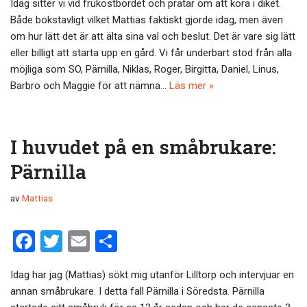
Idag sitter vi vid frukostbordet och pratar om att köra i diket.
ce
tt
ail
a
Både bokstavligt vilket Mattias faktiskt gjorde idag, men även
b
er
om hur lätt det är att älta sina val och beslut. Det är vare sig lätt
o
eller billigt att starta upp en gård. Vi får underbart stöd från alla
möjliga som SO, Pärnilla, Niklas, Roger, Birgitta, Daniel, Linus,
o
Barbro och Maggie för att nämna…
Läs mer »
k
I huvudet på en småbrukare:
Pärnilla
av
Mattias
F
T
E
D
a
wi
m
el
Idag har jag (Mattias) sökt mig utanför Lilltorp och intervjuar en
ce
tt
ail
a
annan småbrukare. I detta fall Pärnilla i Söredsta. Pärnilla
b
er