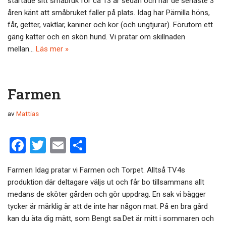
startade sitt småbruk för ca 13 år sedan och har de senaste 3
o
åren känt att småbruket faller på plats. Idag har Pärnilla höns,
får, getter, vaktlar, kaniner och kor (och ungtjurar). Förutom ett
o
gäng katter och en skön hund. Vi pratar om skillnaden
k
mellan…
Läs mer »
Farmen
av
Mattias
F
T
E
D
a
wi
m
el
Farmen Idag pratar vi Farmen och Torpet. Alltså TV4s
ce
tt
ail
a
produktion där deltagare väljs ut och får bo tillsammans allt
b
er
medans de sköter gården och gör uppdrag. En sak vi bägger
o
tycker är märklig är att de inte har någon mat. På en bra gård
kan du äta dig mätt, som Bengt sa.Det är mitt i sommaren och
o