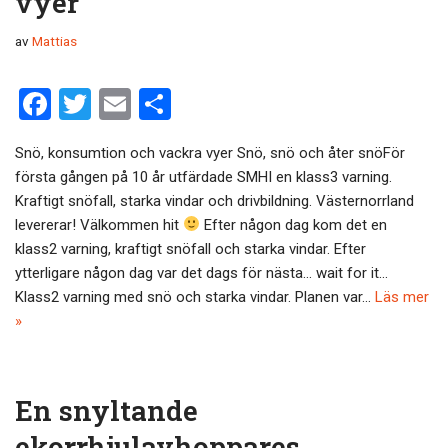
vyer
av
Mattias
F
T
E
D
a
wi
m
el
Snö, konsumtion och vackra vyer Snö, snö och åter snöFör
ce
tt
ail
a
första gången på 10 år utfärdade SMHI en klass3 varning.
b
er
Kraftigt snöfall, starka vindar och drivbildning. Västernorrland
o
levererar! Välkommen hit
Efter någon dag kom det en
klass2 varning, kraftigt snöfall och starka vindar. Efter
o
ytterligare någon dag var det dags för nästa… wait for it…
k
Klass2 varning med snö och starka vindar. Planen var…
Läs mer
»
En snyltande
ekorrhjulavhoppares