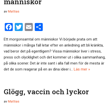
människor
av
Mattias
F
T
E
D
a
wi
m
el
Ett morgonsamtal om människor Vi började prata om att
ce
tt
ail
a
människor i många fall letar efter en anledning att bli kränkta,
b
er
vad beror det på egentligem? Vissa människor liver i stress,
o
press och olycklighet och det kommer ut i olika sammanhang,
på olika scener. Det är inte sant i alla fall men för de mesta är
o
det de som reagerar på en av dina ideer i…
Läs mer »
k
Glögg, vaccin och lyckor
av
Mattias