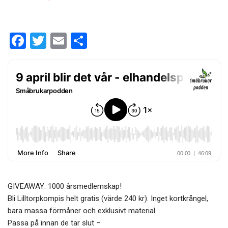
F
T
E
D
a
wi
m
el
ce
tt
ail
a
b
er
o
o
k
GIVEAWAY: 1000 årsmedlemskap!
Bli Lilltorpkompis helt gratis (värde 240 kr). Inget kortkrångel,
bara massa förmåner och exklusivt material.
Passa på innan de tar slut –