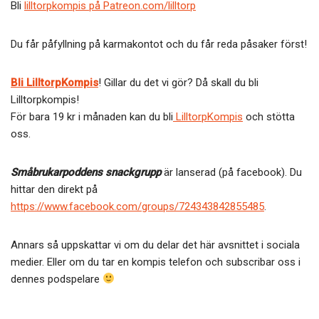
Bli
lilltorpkompis på Patreon.com/lilltorp
Du får påfyllning på karmakontot och du får reda påsaker först!
Bli LilltorpKompis
! Gillar du det vi gör? Då skall du bli
Lilltorpkompis!
För bara 19 kr i månaden kan du bli
LilltorpKompis
och stötta
oss.
Småbrukarpoddens snackgrupp
är lanserad (på facebook). Du
hittar den direkt på
https://www.facebook.com/groups/724343842855485
.
Annars så uppskattar vi om du delar det här avsnittet i sociala
medier. Eller om du tar en kompis telefon och subscribar oss i
dennes podspelare