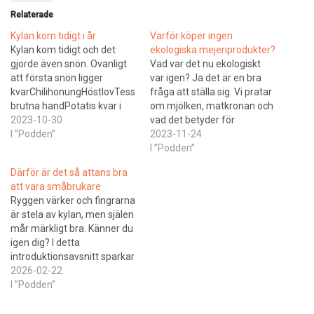
Relaterade
Kylan kom tidigt i år
Varför köper ingen
Kylan kom tidigt och det
ekologiska mejeriprodukter?
gjorde även snön. Ovanligt
Vad var det nu ekologiskt
att första snön ligger
var igen? Ja det är en bra
kvarChilihonungHöstlovTess
fråga att ställa sig. Vi pratar
brutna handPotatis kvar i
om mjölken, matkronan och
jordenHonung ej skördad
2023-10-30
vad det betyder för
Småbrukarpoddens
I ”Podden”
konsumenten att något är
2023-11-24
snackgrupp på facebook är
ekologiskt när det kostar
I ”Podden”
lanserad. Du hittarden på
några kronor mer. Black
Därför är det så attans bra
https://bit.ly/m/lilltorp Bjud
friday, reklamfusk och
att vara småbrukare
in de som du tycker borde
prishistorikFusket är utbrett
Ryggen värker och fingrarna
lyssna och prata!
med hittepå rabatter inför
är stela av kylan, men själen
Småbrukarpoddens
black week. …
mår märkligt bra. Känner du
snackgrupp är lanserad (på
igen dig? I detta
facebook). Du hittar den…
introduktionsavsnitt sparkar
vi igång vår nya miniserie
2026-02-22
"Därför är det så attans bra
I ”Podden”
att vara småbrukare".
Nyligen kom rapporten