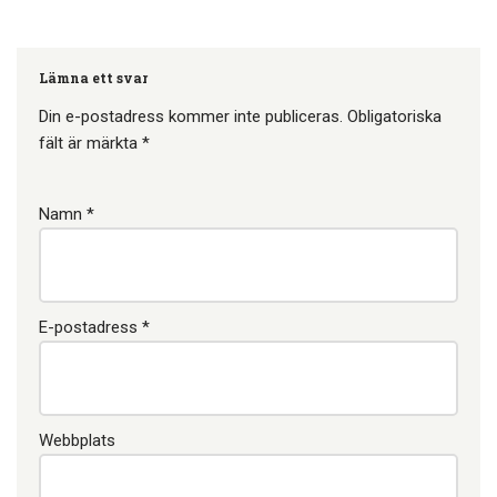
NORMO 2025 som visar att
vi i Norden mår sämre än
på…
Lämna ett svar
Din e-postadress kommer inte publiceras.
Obligatoriska
fält är märkta
*
Namn
*
E-postadress
*
Webbplats