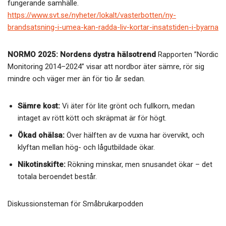
fungerande samhälle.
https://www.svt.se/nyheter/lokalt/vasterbotten/ny-
brandsatsning-i-umea-kan-radda-liv-kortar-insatstiden-i-byarna
NORMO 2025: Nordens dystra hälsotrend
Rapporten ”Nordic
Monitoring 2014–2024” visar att nordbor äter sämre, rör sig
mindre och väger mer än för tio år sedan.
Sämre kost:
Vi äter för lite grönt och fullkorn, medan
intaget av rött kött och skräpmat är för högt.
Ökad ohälsa:
Över hälften av de vuxna har övervikt, och
klyftan mellan hög- och lågutbildade ökar.
Nikotinskifte:
Rökning minskar, men snusandet ökar – det
totala beroendet består.
Diskussionsteman för Småbrukarpodden