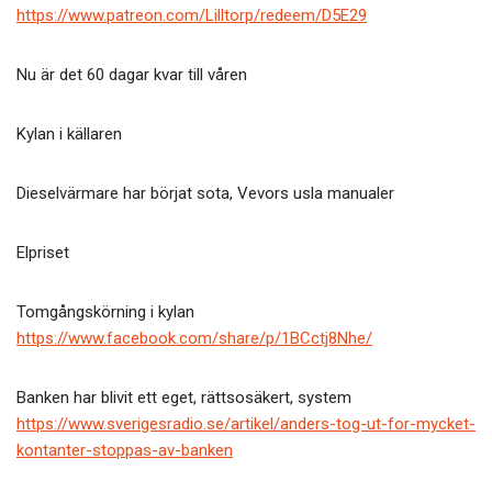
https://www.patreon.com/Lilltorp/redeem/D5E29
Nu är det 60 dagar kvar till våren
Kylan i källaren
Dieselvärmare har börjat sota, Vevors usla manualer
Elpriset
Tomgångskörning i kylan
https://www.facebook.com/share/p/1BCctj8Nhe/
Banken har blivit ett eget, rättsosäkert, system
https://www.sverigesradio.se/artikel/anders-tog-ut-for-mycket-
kontanter-stoppas-av-banken