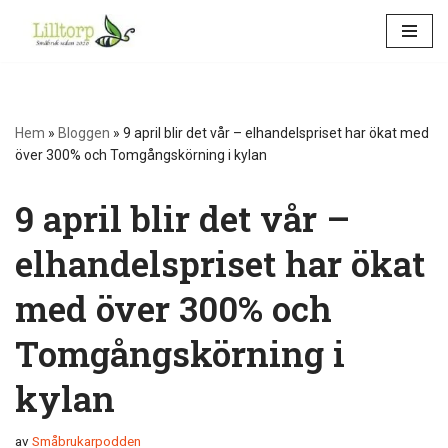
Hoppa
till
innehåll
Hem
»
Bloggen
»
9 april blir det vår – elhandelspriset har ökat med
över 300% och Tomgångskörning i kylan
9 april blir det vår –
elhandelspriset har ökat
med över 300% och
Tomgångskörning i
kylan
av
Småbrukarpodden