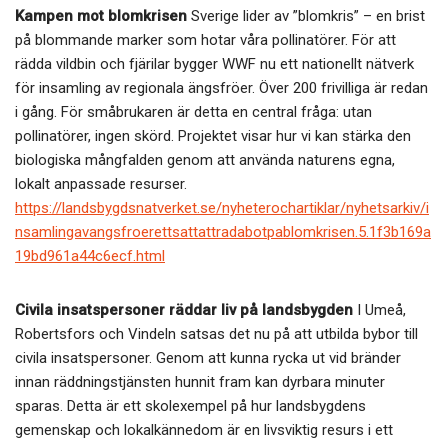
Kampen mot blomkrisen
Sverige lider av ”blomkris” – en brist
på blommande marker som hotar våra pollinatörer. För att
rädda vildbin och fjärilar bygger WWF nu ett nationellt nätverk
för insamling av regionala ängsfröer. Över 200 frivilliga är redan
i gång. För småbrukaren är detta en central fråga: utan
pollinatörer, ingen skörd. Projektet visar hur vi kan stärka den
biologiska mångfalden genom att använda naturens egna,
lokalt anpassade resurser.
https://landsbygdsnatverket.se/nyheterochartiklar/nyhetsarkiv/i
nsamlingavangsfroerettsattattradabotpablomkrisen.5.1f3b169a
19bd961a44c6ecf.html
Civila insatspersoner räddar liv på landsbygden
I Umeå,
Robertsfors och Vindeln satsas det nu på att utbilda bybor till
civila insatspersoner. Genom att kunna rycka ut vid bränder
innan räddningstjänsten hunnit fram kan dyrbara minuter
sparas. Detta är ett skolexempel på hur landsbygdens
gemenskap och lokalkännedom är en livsviktig resurs i ett