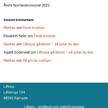
Årets Norrlandsvisionär 2022
Senaste kommentarer
Mattias
om
Finsk brödost
Elisabeth Nelin
om
Finsk brödost
Mattias
om
Lilltorps gårdsost – så ystar du den
Ingalill Söderwall
om
Lilltorps gårdsost – så ystar du den
Mattias
om
Så gör du ostlöpe
Lilltorp
Lillterrsjö 104
88393 Ramsele
Lilltorp - småbruk och självförsörjning