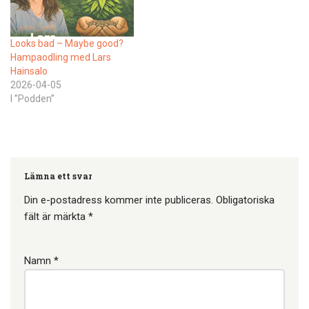
junselejordgubbar Tess
jordgubbsland håller på att
ta…
Looks bad – Maybe good?
Hampaodling med Lars
Hainsalo
2026-04-05
I ”Podden”
Lämna ett svar
Din e-postadress kommer inte publiceras.
Obligatoriska
fält är märkta
*
Namn
*