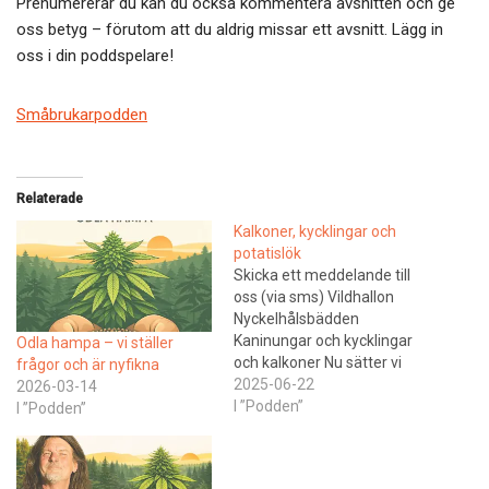
Prenumererar du kan du också kommentera avsnitten och ge
oss betyg – förutom att du aldrig missar ett avsnitt. Lägg in
oss i din poddspelare!
Småbrukarpodden
Relaterade
Kalkoner, kycklingar och
potatislök
Skicka ett meddelande till
oss (via sms) Vildhallon
Nyckelhålsbädden
Kaninungar och kycklingar
Odla hampa – vi ställer
och kalkoner Nu sätter vi
frågor och är nyfikna
potatislökVi har fått frågor
2025-06-22
2026-03-14
om vi säljer men nu är målet
I ”Podden”
I ”Podden”
att odla upp och odla i fem
år så vi skapar en Lillterrsjö
potatislök Corona och