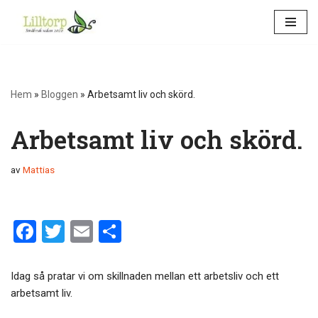
Hoppa
till
innehåll
Hem
»
Bloggen
»
Arbetsamt liv och skörd.
Arbetsamt liv och skörd.
av
Mattias
F
T
E
D
a
wi
m
el
ce
tt
ail
a
Idag så pratar vi om skillnaden mellan ett arbetsliv och ett
b
er
arbetsamt liv.