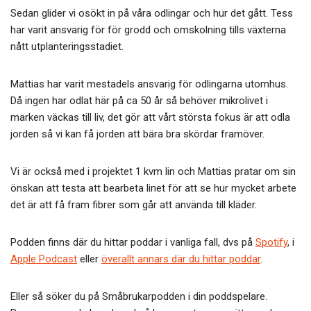
o
Sedan glider vi osökt in på våra odlingar och hur det gått. Tess
o
har varit ansvarig för för grodd och omskolning tills växterna
k
nått utplanteringsstadiet.
Mattias har varit mestadels ansvarig för odlingarna utomhus.
Då ingen har odlat här på ca 50 år så behöver mikrolivet i
marken väckas till liv, det gör att vårt största fokus är att odla
jorden så vi kan få jorden att bära bra skördar framöver.
Vi är också med i projektet 1 kvm lin och Mattias pratar om sin
önskan att testa att bearbeta linet för att se hur mycket arbete
det är att få fram fibrer som går att använda till kläder.
Podden finns där du hittar poddar i vanliga fall, dvs på
Spotify
, i
Apple Podcast
eller
överallt annars där du hittar poddar
.
Eller så söker du på Småbrukarpodden i din poddspelare.