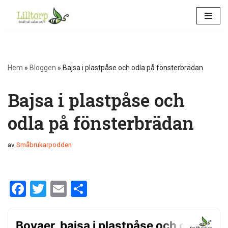
Hoppa
till
innehåll
Hem
»
Bloggen
»
Bajsa i plastpåse och odla på fönsterbrädan
Bajsa i plastpåse och
odla på fönsterbrädan
av
Småbrukarpodden
F
T
E
D
a
wi
m
el
ce
tt
ail
a