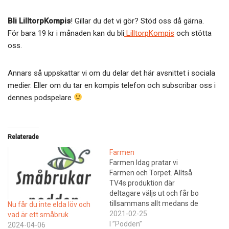
Bli LilltorpKompis
! Gillar du det vi gör? Stöd oss då gärna.
För bara 19 kr i månaden kan du bli
LilltorpKompis
och stötta
oss.
Annars så uppskattar vi om du delar det här avsnittet i sociala
medier. Eller om du tar en kompis telefon och subscribar oss i
dennes podspelare
Relaterade
Farmen
Farmen Idag pratar vi
Farmen och Torpet. Alltså
TV4s produktion där
deltagare väljs ut och får bo
tillsammans allt medans de
Nu får du inte elda löv och
sköter gården och gör
2021-02-25
vad är ett småbruk
uppdrag.En sak vi bägger
I ”Podden”
2024-04-06