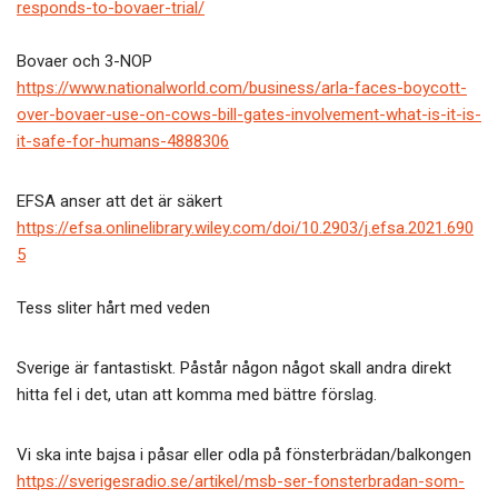
responds-to-bovaer-trial/
Bovaer och 3-NOP
https://www.nationalworld.com/business/arla-faces-boycott-
over-bovaer-use-on-cows-bill-gates-involvement-what-is-it-is-
it-safe-for-humans-4888306
EFSA anser att det är säkert
https://efsa.onlinelibrary.wiley.com/doi/10.2903/j.efsa.2021.690
5
Tess sliter hårt med veden
Sverige är fantastiskt. Påstår någon något skall andra direkt
hitta fel i det, utan att komma med bättre förslag.
Vi ska inte bajsa i påsar eller odla på fönsterbrädan/balkongen
https://sverigesradio.se/artikel/msb-ser-fonsterbradan-som-