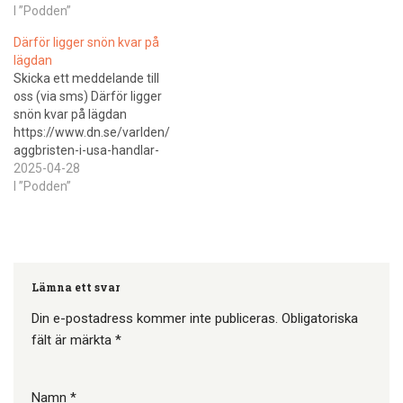
tycker är märklig är att de
I ”Podden”
inte har någon mat. På en
Därför ligger snön kvar på
bra gård kan du äta dig
lägdan
mätt, som Bengt…
Skicka ett meddelande till
oss (via sms) Därför ligger
snön kvar på lägdan
https://www.dn.se/varlden/
aggbristen-i-usa-handlar-
om-mer-an-agg-en-
2025-04-28
vackarklocka-for-sverige-
I ”Podden”
och-hela-eu/Nötboskap
som smittas av
fågelinfluensan. Hur är det
ens möjligt? Det är inte helt
klarlagt hur viruset har tagit
Lämna ett svar
sig in till korna. Men vi vet att
man i USA använder strö
Din e-postadress kommer inte publiceras.
Obligatoriska
från fjäderfäbesättningar
fält är märkta
*
som utfodring till kor,…
Namn
*