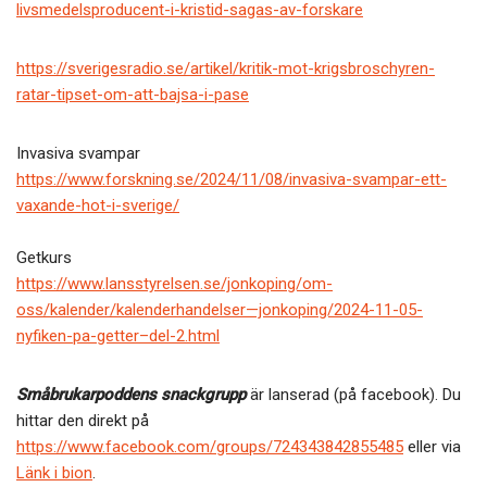
livsmedelsproducent-i-kristid-sagas-av-forskare
https://sverigesradio.se/artikel/kritik-mot-krigsbroschyren-
ratar-tipset-om-att-bajsa-i-pase
Invasiva svampar
https://www.forskning.se/2024/11/08/invasiva-svampar-ett-
vaxande-hot-i-sverige/
Getkurs
https://www.lansstyrelsen.se/jonkoping/om-
oss/kalender/kalenderhandelser—jonkoping/2024-11-05-
nyfiken-pa-getter–del-2.html
Småbrukarpoddens snackgrupp
är lanserad (på facebook). Du
hittar den direkt på
https://www.facebook.com/groups/724343842855485
eller via
Länk i bion
.