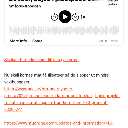
b
er
o
o
k
Skicka ett meddelande till oss (via sms)
Nu skall kornas mat få tillsatser så de släpper ut mindre
växthusgaser
https://www.arla.se/om-arla/nyheter-
press/2022/pressrelease/arla-startar-storskaligt-pilotprojekt-
for-att-minska-utslappen-fran-korna-med-30-procent-
3320624/
https://www.nfuonline.com/updates-and-information/nfu-