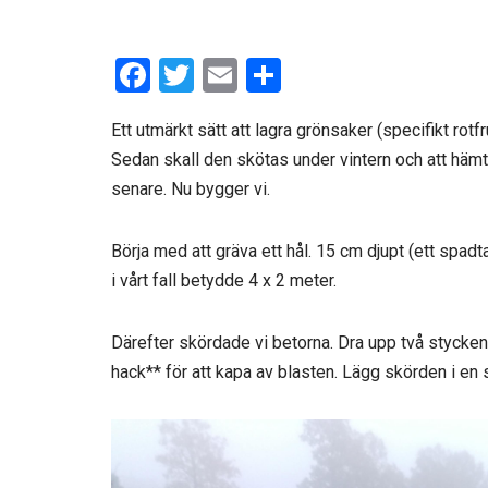
F
T
E
D
a
wi
m
el
Ett utmärkt sätt att lagra grönsaker (specifikt rotf
ce
tt
ail
a
Sedan skall den skötas under vintern och att häm
b
er
senare. Nu bygger vi.
o
o
Börja med att gräva ett hål. 15 cm djupt (ett spadt
k
i vårt fall betydde 4 x 2 meter.
Därefter skördade vi betorna. Dra upp två stycken
hack** för att kapa av blasten. Lägg skörden i en sk