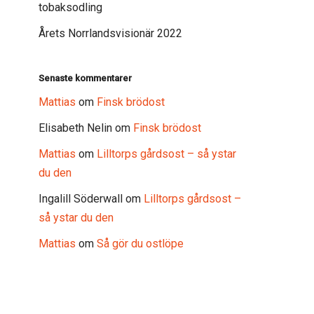
tobaksodling
Årets Norrlandsvisionär 2022
Senaste kommentarer
Mattias
om
Finsk brödost
Elisabeth Nelin
om
Finsk brödost
Mattias
om
Lilltorps gårdsost – så ystar
du den
Ingalill Söderwall
om
Lilltorps gårdsost –
så ystar du den
Mattias
om
Så gör du ostlöpe