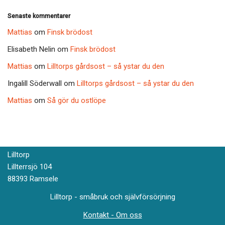
Senaste kommentarer
Mattias
om
Finsk brödost
Elisabeth Nelin
om
Finsk brödost
Mattias
om
Lilltorps gårdsost – så ystar du den
Ingalill Söderwall
om
Lilltorps gårdsost – så ystar du den
Mattias
om
Så gör du ostlöpe
Lilltorp
Lillterrsjö 104
88393 Ramsele
Lilltorp - småbruk och självförsörjning
Kontakt - Om oss