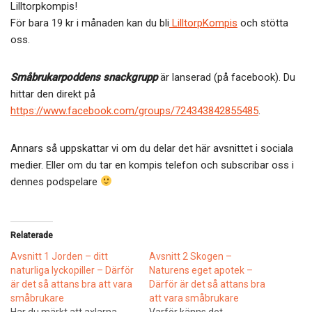
Lilltorpkompis!
För bara 19 kr i månaden kan du bli
LilltorpKompis
och stötta
oss.
Småbrukarpoddens snackgrupp
är lanserad (på facebook). Du
hittar den direkt på
https://www.facebook.com/groups/724343842855485
.
Annars så uppskattar vi om du delar det här avsnittet i sociala
medier. Eller om du tar en kompis telefon och subscribar oss i
dennes podspelare
Relaterade
Avsnitt 1 Jorden – ditt
Avsnitt 2 Skogen –
naturliga lyckopiller – Därför
Naturens eget apotek –
är det så attans bra att vara
Därför är det så attans bra
småbrukare
att vara småbrukare
Har du märkt att axlarna
Varför känns det