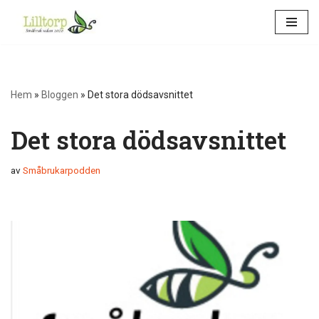
Hoppa
till
innehåll
Hem
»
Bloggen
»
Det stora dödsavsnittet
Det stora dödsavsnittet
av
Småbrukarpodden