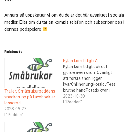
Annars så uppskattar vi om du delar det här avsnittet i sociala
medier. Eller om du tar en kompis telefon och subscribar oss i
dennes podspelare
Relaterade
Kylan kom tidigt i år
Kylan kom tidigt och det
gjorde även snön. Ovanligt
att första snön ligger
kvarChilihonungHöstlovTess
brutna handPotatis kvar i
Trailer: Småbrukarpoddens
jordenHonung ej skördad
2023-10-30
snackgrupp på facebook är
Småbrukarpoddens
I ”Podden”
lanserad
snackgrupp på facebook är
2023-09-27
lanserad. Du hittarden på
I ”Podden”
https://bit.ly/m/lilltorp Bjud
in de som du tycker borde
lyssna och prata!