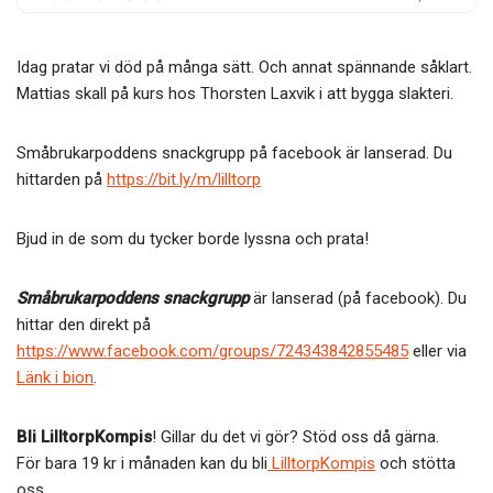
Idag pratar vi död på många sätt. Och annat spännande såklart.
Mattias skall på kurs hos Thorsten Laxvik i att bygga slakteri.
Småbrukarpoddens snackgrupp på facebook är lanserad. Du
hittarden på
https://bit.ly/m/lilltorp
Bjud in de som du tycker borde lyssna och prata!
Småbrukarpoddens snackgrupp
är lanserad (på facebook). Du
hittar den direkt på
https://www.facebook.com/groups/724343842855485
eller via
Länk i bion
.
Bli LilltorpKompis
! Gillar du det vi gör? Stöd oss då gärna.
För bara 19 kr i månaden kan du bli
LilltorpKompis
och stötta
oss.