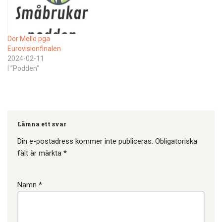
Småbrukarpoddens
snackgrupp är lanserad (på
facebook). Du hittar den…
Dör Mello pga
Eurovisionfinalen
2024-02-11
I ”Podden”
Lämna ett svar
Din e-postadress kommer inte publiceras.
Obligatoriska
fält är märkta
*
Namn
*