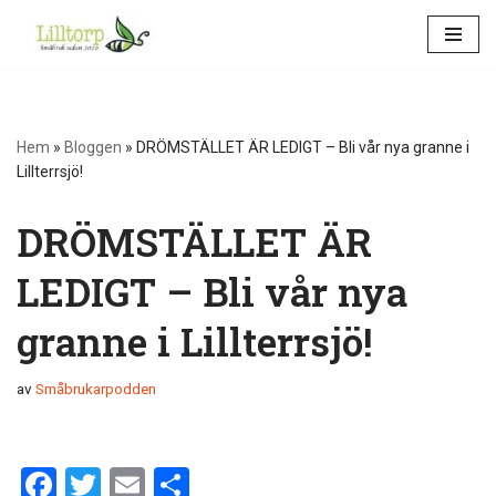
Hoppa
till
innehåll
Hem
»
Bloggen
»
DRÖMSTÄLLET ÄR LEDIGT – Bli vår nya granne i
Lillterrsjö!
DRÖMSTÄLLET ÄR
LEDIGT – Bli vår nya
granne i Lillterrsjö!
av
Småbrukarpodden
F
T
E
D