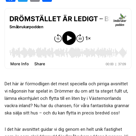
a
wi
m
el
ce
tt
ail
a
b
er
o
o
k
Det här är förmodligen det mest speciella och pirriga avsnittet
vi någonsin har spelat in. Drömmer du om att ta steget fullt ut,
lämna ekorrhjulet och flytta till en liten by i Västernorrlands
vackra inland? Nu har du chansen, för våra fantastiska grannar
ska sälja sitt hus – och du kan flytta in precis bredvid oss!
I det här avsnittet guidar vi dig genom en helt unik fastighet