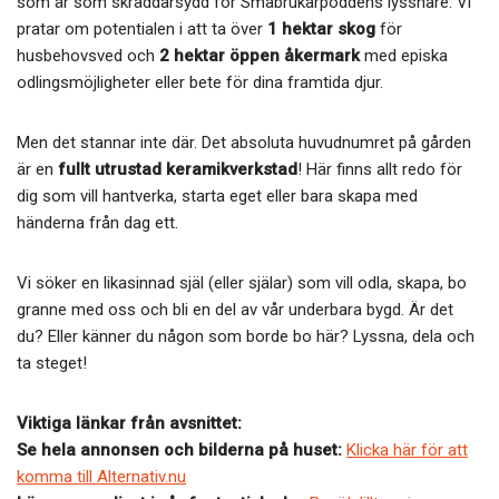
som är som skräddarsydd för Småbrukarpoddens lyssnare. Vi
pratar om potentialen i att ta över
1 hektar skog
för
husbehovsved och
2 hektar öppen åkermark
med episka
odlingsmöjligheter eller bete för dina framtida djur.
Men det stannar inte där. Det absoluta huvudnumret på gården
är en
fullt utrustad keramikverkstad
! Här finns allt redo för
dig som vill hantverka, starta eget eller bara skapa med
händerna från dag ett.
Vi söker en likasinnad själ (eller själar) som vill odla, skapa, bo
granne med oss och bli en del av vår underbara bygd. Är det
du? Eller känner du någon som borde bo här? Lyssna, dela och
ta steget!
Viktiga länkar från avsnittet:
Se hela annonsen och bilderna på huset:
Klicka här för att
komma till Alternativ.nu