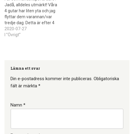
Jadå, alldeles utmärkt! Våra
4 gutar har liten yta och jag
flyttar dem varannan/var
tredje dag. Detta är efter 4
dagar med en betesflytt.
2020-07-27
Den andra bilden är hur det
I ”Övrigt”
ser ut innan de har
landskapsvårdat. Nu har jag
alltså ryggen mot där där
fåren gick tidigare…
Lämna ett svar
Din e-postadress kommer inte publiceras.
Obligatoriska
fält är märkta
*
Namn
*