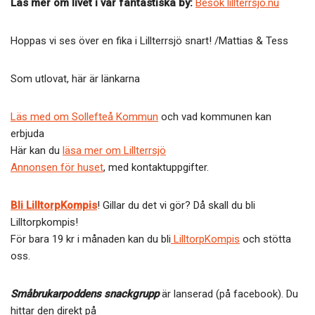
Läs mer om livet i vår fantastiska by:
Besök lillterrsjo.nu
Hoppas vi ses över en fika i Lillterrsjö snart! /Mattias & Tess
Som utlovat, här är länkarna
Läs med om Sollefteå Kommun
och vad kommunen kan
erbjuda
Här kan du
läsa mer om Lillterrsjö
Annonsen för huset
, med kontaktuppgifter.
Bli LilltorpKompis
! Gillar du det vi gör? Då skall du bli
Lilltorpkompis!
För bara 19 kr i månaden kan du bli
LilltorpKompis
och stötta
oss.
Småbrukarpoddens snackgrupp
är lanserad (på facebook). Du
hittar den direkt på