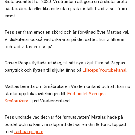
o
Sista avsnittet för 2020. Vi struntar i att göra en årslista, årets
o
bästa/sämsta eller liknande utan pratar istället vad vi ser fram
emot.
k
Tess ser fram emot en skörd och är förvånad över Mattias val.
Vi diskuterar också vad olika vi är på det sättet, hur vi filtrerar
och vad vi fäster oss på.
Grisen Peppa flyttade ut idag, till sitt nya skjul. Film på Peppas
partytrick och flytten till skjulet finns på
Lilltorps Youtubekanal
.
Mattias berätta om Småbrukare i Västernorrland och att han nu
startar upp lokalavdelningen till
Förbundet Sveriges
Småbrukare
i just Västernorrland.
Tess undrade vad det var för ”smutsvatten” Mattias hade på
bordet och nu kan vi avslöja att det var en Gin & Tonic toppad
med
sichuanpeppar
.