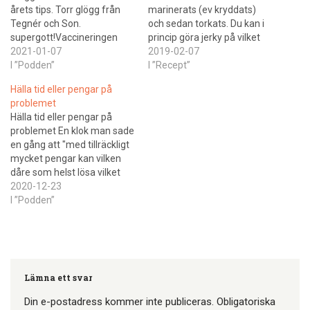
årets tips. Torr glögg från
marinerats (ev kryddats)
Tegnér och Son.
och sedan torkats. Du kan i
supergott!Vaccineringen
princip göra jerky på vilket
lägger vi en hel del tid på
2021-01-07
kött som helst men tänk på
2019-02-07
med vilket lag du egentligen
I ”Podden”
att bakdelskött har mindre
I ”Recept”
vill tillhöra och vikten av att
sega fibrer vilket gör
Hälla tid eller pengar på
få ändra åsikt. Lyckor är en
bakdelskött mer lämpligt till
problemet
fin tradition. Du smälter tenn
just detta. När du gör första
Hälla tid eller pengar på
och häller det…
gångerna är nöt,…
problemet En klok man sade
en gång att "med tillräckligt
mycket pengar kan vilken
dåre som helst lösa vilket
problem som helst".Det
2020-12-23
ligger en hel del i det. För de
I ”Podden”
flesta så är konsumtion
lösningen på ett problem.
Här diskuterar vi om just
detta. Problemet är…
Lämna ett svar
Din e-postadress kommer inte publiceras.
Obligatoriska