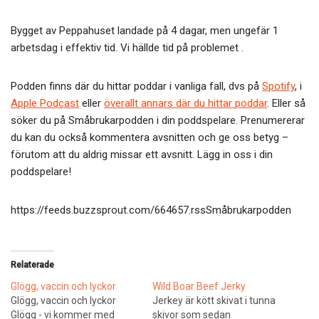
Bygget av Peppahuset landade på 4 dagar, men ungefär 1
arbetsdag i effektiv tid. Vi hällde tid på problemet .
Podden finns där du hittar poddar i vanliga fall, dvs på
Spotify
, i
Apple Podcast
eller
överallt annars där du hittar poddar
. Eller så
söker du på Småbrukarpodden i din poddspelare. Prenumererar
du kan du också kommentera avsnitten och ge oss betyg –
förutom att du aldrig missar ett avsnitt. Lägg in oss i din
poddspelare!
https://feeds.buzzsprout.com/664657.rssSmåbrukarpodden
Relaterade
Glögg, vaccin och lyckor
Wild Boar Beef Jerky
Glögg, vaccin och lyckor
Jerkey är kött skivat i tunna
Glögg - vi kommer med
skivor som sedan