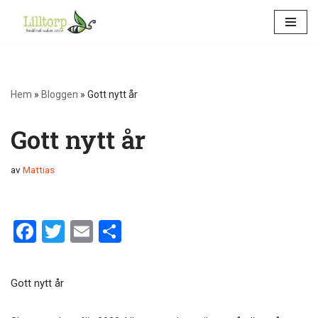
Hoppa
till
innehåll
Hem
»
Bloggen
»
Gott nytt år
Gott nytt år
av
Mattias
F
T
E
D
a
wi
m
el
ce
tt
ail
a
Gott nytt år
b
er