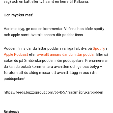
väg) och en katt eller två samt en herre till Kalkonia.
Och
mycket mer!
Var inte blyg, ge oss en kommentar. Vi finns hos både spoify
och apple samt överallt annars där poddar finns
Podden finns där du hittar poddar i vanliga fall, dvs på
Spotify
, i
Apple Podcast
eller
överallt annars där du hittar poddar
. Eller så
söker du på Småbrukarpodden i din poddspelare. Prenumererar
du kan du också kommentera avsnitten och ge oss betyg –
förutom att du aldrig missar ett avsnitt. Lägg in oss i din
poddspelare!
https://feeds.buzzsprout.com/664657.rssSmåbrukarpodden
Relaterade