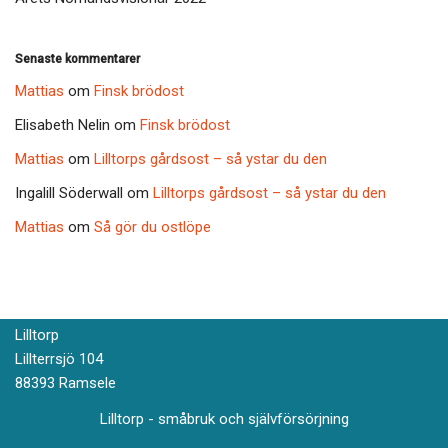
Senaste kommentarer
Mattias
om
Finsk brödost
Elisabeth Nelin
om
Finsk brödost
Mattias
om
Lilltorps gårdsost – så ystar du den
Ingalill Söderwall
om
Lilltorps gårdsost – så ystar du den
Mattias
om
Så gör du ostlöpe
Lilltorp
Lillterrsjö 104
88393 Ramsele
Lilltorp - småbruk och självförsörjning