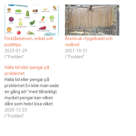
Förståelserum, enkät och
Återbruk i hygelbädd och
poddtips
vedbod
2023-01-29
2021-10-21
I ”Podden”
I ”Podden”
Hälla tid eller pengar på
problemet
Hälla tid eller pengar på
problemet En klok man sade
en gång att "med tillräckligt
mycket pengar kan vilken
dåre som helst lösa vilket
problem som helst".Det
2020-12-23
ligger en hel del i det. För de
I ”Podden”
flesta så är konsumtion
lösningen på ett problem.
Här diskuterar vi om just