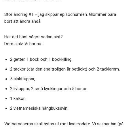
b
er
o
Stor ändring #1 – jag skippar episodnumren. Glömmer bara
o
bort att ändra ändå.
k
Har det hänt något sedan sist?
Döm själv. Vi har nu:
2 getter, 1 bock och 1 bockkilling.
2 tackor (där den ena troligen är betäckt) och 2 tacklamm.
5 slakttuppar,
2 livtuppar, 2 små kycklingar och 5 hönor.
1 kalkon.
2 vietnamesiska hängbukssvin.
Vietnameserna skall bytas ut mot linderödare. Vi saknar bin (på