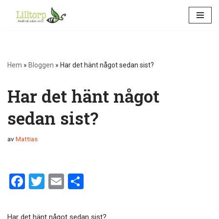
Hoppa
till
innehåll
Hem
»
Bloggen
»
Har det hänt något sedan sist?
Har det hänt något
sedan sist?
av
Mattias
F
T
E
D
a
wi
m
el
ce
tt
ail
a
Har det hänt något sedan sist?