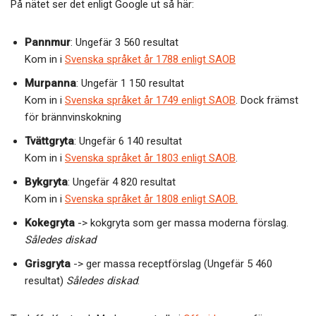
På nätet ser det enligt Google ut så här:
Pannmur
: Ungefär 3 560 resultat
Kom in i
Svenska språket år 1788 enligt SAOB
Murpanna
: Ungefär 1 150 resultat
Kom in i
Svenska språket år 1749 enligt SAOB
. Dock främst
för brännvinskokning
Tvättgryta
: Ungefär 6 140 resultat
Kom in i
Svenska språket år 1803 enligt SAOB
.
Bykgryta
: Ungefär 4 820 resultat
Kom in i
Svenska språket år 1808 enligt SAOB.
Kokegryta
-> kokgryta som ger massa moderna förslag.
Således diskad
Grisgryta
-> ger massa receptförslag (Ungefär 5 460
resultat)
Således diskad
.