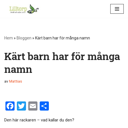
Hoppa
till
innehåll
Hem
»
Bloggen
»
Kärt barn har för många namn
Kärt barn har för många
namn
av
Mattias
F
T
E
D
a
wi
m
el
Den här rackaren – vad kallar du den?
ce
tt
ail
a