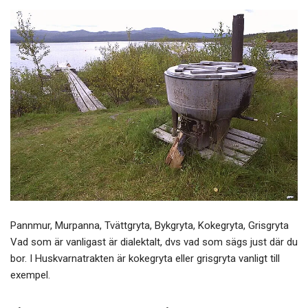
b
er
o
o
k
Pannmur, Murpanna, Tvättgryta, Bykgryta, Kokegryta, Grisgryta
Vad som är vanligast är dialektalt, dvs vad som sägs just där du
bor. I Huskvarnatrakten är kokegryta eller grisgryta vanligt till
exempel.