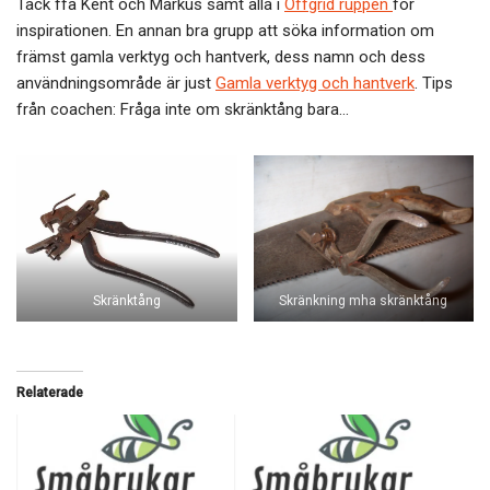
Tack ffa Kent och Markus samt alla i
Offgrid ruppen
för
inspirationen. En annan bra grupp att söka information om
främst gamla verktyg och hantverk, dess namn och dess
användningsområde är just
Gamla verktyg och hantverk
. Tips
från coachen: Fråga inte om skränktång bara…
Skränktång
Skränkning mha skränktång
Relaterade