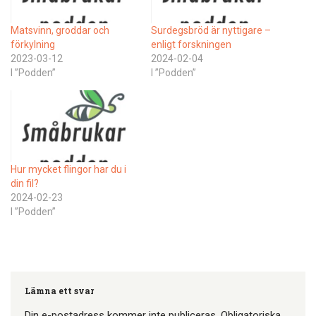
Matsvinn, groddar och
Surdegsbröd är nyttigare –
förkylning
enligt forskningen
2023-03-12
2024-02-04
I ”Podden”
I ”Podden”
Hur mycket flingor har du i
din fil?
2024-02-23
I ”Podden”
Lämna ett svar
Din e-postadress kommer inte publiceras.
Obligatoriska