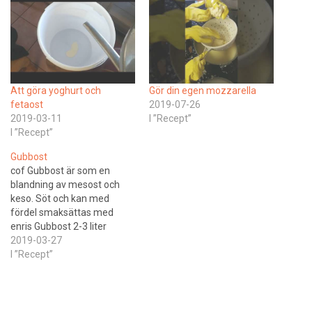
Att göra yoghurt och
Gör din egen mozzarella
fetaost
2019-07-26
2019-03-11
I ”Recept”
I ”Recept”
Gubbost
cof Gubbost är som en
blandning av mesost och
keso. Söt och kan med
fördel smaksättas med
enris Gubbost 2-3 liter
komjölk (separerad) 1 tsk
2019-03-27
ostlöpe Tillsätt löpen till
I ”Recept”
mjölken. När mjölken
koagulerar och vasslan
tränger upp längs ostkarets
sidor skall man röra i