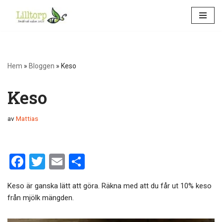
Hoppa
till
innehåll
Hem
»
Bloggen
»
Keso
Keso
av
Mattias
F
T
E
D
a
wi
m
el
Keso är ganska lätt att göra. Räkna med att du får ut 10% keso
ce
tt
ail
a
från mjölk mängden.
b
er