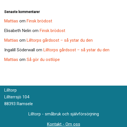
Senaste kommentarer
Mattias
om
Finsk brödost
Elisabeth Nelin
om
Finsk brödost
Mattias
om
Lilltorps gårdsost – så ystar du den
Ingalill Söderwall
om
Lilltorps gårdsost – så ystar du den
Mattias
om
Så gör du ostlöpe
Lilltorp
Lillterrsjö 104
88393 Ramsele
Lilltorp - småbruk och självförsörjning
Kontakt - Om oss