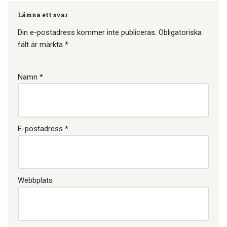
massan så att den bryts.
Lämna ett svar
Värm…
Din e-postadress kommer inte publiceras.
Obligatoriska
fält är märkta
*
Namn
*
E-postadress
*
Webbplats