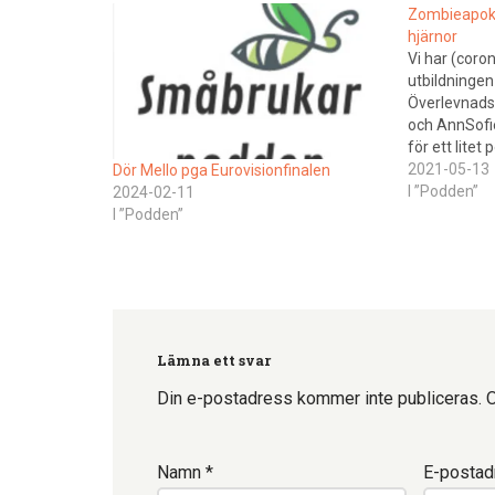
Zombieapokal
hjärnor
Vi har (coro
utbildninge
Överlevnadst
och AnnSofi
för ett lite
vi pratar om
2021-05-13
Dör Mello pga Eurovisionfinalen
bunkrar und
I ”Podden”
2024-02-11
mycket anna
I ”Podden”
(tillsamman
bland annat:
växterTagit
Lämna ett svar
Din e-postadress kommer inte publiceras.
O
Namn
*
E-posta