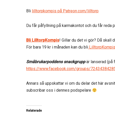
Bli
lilltorpkompis på Patreon.com/lilltorp
Du får påfyllning på karmakontot och du får reda 
Bli LilltorpKompis
! Gillar du det vi gör? Då skall 
För bara 19 kr i månaden kan du bli
LilltorpKompi
Småbrukarpoddens snackgrupp
är lanserad (på 
https://www.facebook.com/groups/7243438428
Annars så uppskattar vi om du delar det här avsnit
subscribar oss i dennes podspelare
Relaterade