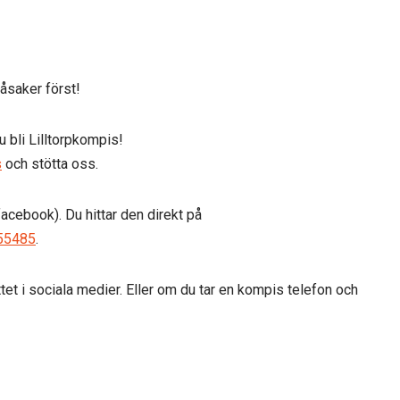
påsaker först!
du bli Lilltorpkompis!
s
och stötta oss.
facebook). Du hittar den direkt på
55485
.
tet i sociala medier. Eller om du tar en kompis telefon och