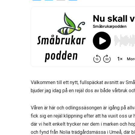
a
wi
m
el
ce
tt
ail
a
b
er
o
o
k
Välkommen till ett nytt, fullspäckat avsnitt av 
bjuder jag idag på en rejäl dos av både vårbruk oc
Våren är här och odlingssäsongen är igång på allv
fick sig en rejäl klippning efter att ha vuxit oss u
där vi helt enkelt trycker ner dem i marken och h
och fynd från Nolia trädgårdsmässa i Umeå, där bla