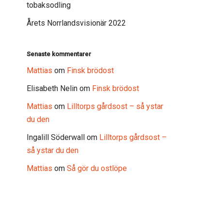
tobaksodling
Årets Norrlandsvisionär 2022
Senaste kommentarer
Mattias
om
Finsk brödost
Elisabeth Nelin
om
Finsk brödost
Mattias
om
Lilltorps gårdsost – så ystar
du den
Ingalill Söderwall
om
Lilltorps gårdsost –
så ystar du den
Mattias
om
Så gör du ostlöpe