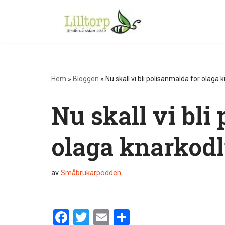
Hoppa
till
innehåll
Hem
»
Bloggen
»
Nu skall vi bli polisanmälda för olaga 
Nu skall vi bli
olaga knarkodl
av
Småbrukarpodden
F
T
E
D