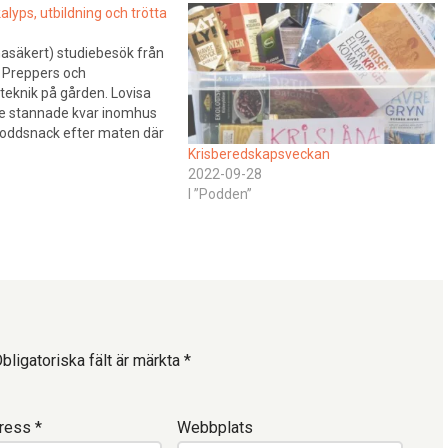
yps, utbildning och trötta
nasäkert) studiebesök från
n Preppers och
eknik på gården. Lovisa
e stannade kvar inomhus
t poddsnack efter maten där
 utbildningen, vikten av
Krisberedskapsveckan
er zombieapokalypsen och
2022-09-28
t.Lovisa och Annsofie har
I ”Podden”
s med sina klasskamrater)
Badat isvakLärt sig om
 jägarexamen…
bligatoriska fält är märkta
*
dress
*
Webbplats