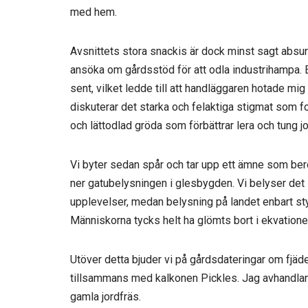
med hem.
Avsnittets stora snackis är dock minst sagt absur
ansöka om gårdsstöd för att odla industrihampa. E
sent, vilket ledde till att handläggaren hotade m
diskuterar det starka och felaktiga stigmat som fo
och lättodlad gröda som förbättrar lera och tung j
Vi byter sedan spår och tar upp ett ämne som berö
ner gatubelysningen i glesbygden. Vi belyser det 
upplevelser, medan belysning på landet enbart st
Människorna tycks helt ha glömts bort i ekvatione
Utöver detta bjuder vi på gårdsdateringar om fjäd
tillsammans med kalkonen Pickles. Jag avhandla
gamla jordfräs.