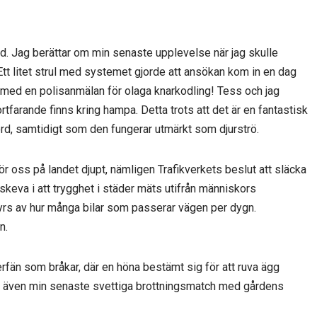
d. Jag berättar om min senaste upplevelse när jag skulle
tt litet strul med systemet gjorde att ansökan kom in en dag
ig med en polisanmälan för olaga knarkodling! Tess och jag
rtfarande finns kring hampa. Detta trots att det är en fantastisk
ord, samtidigt som den fungerar utmärkt som djurströ.
r oss på landet djupt, nämligen Trafikverkets beslut att släcka
skeva i att trygghet i städer mäts utifrån människors
yrs av hur många bilar som passerar vägen per dygn.
n.
erfän som bråkar, där en höna bestämt sig för att ruva ägg
r även min senaste svettiga brottningsmatch med gårdens