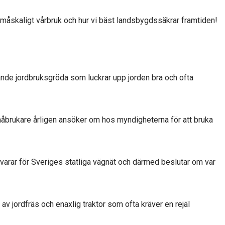
småskaligt vårbruk och hur vi bäst landsbygdssäkrar framtiden!
xande jordbruksgröda som luckrar upp jorden bra och ofta
brukare årligen ansöker om hos myndigheterna för att bruka
rar för Sveriges statliga vägnät och därmed beslutar om var
av jordfräs och enaxlig traktor som ofta kräver en rejäl