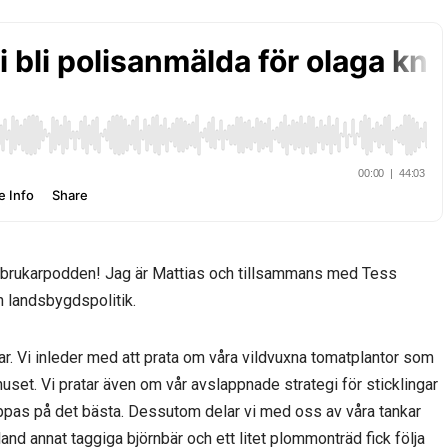
Småbrukarpodden! Jag är Mattias och tillsammans med Tess
h landsbygdspolitik.
ar. Vi inleder med att prata om våra vildvuxna tomatplantor som
r huset. Vi pratar även om vår avslappnade strategi för sticklingar
oppas på det bästa. Dessutom delar vi med oss av våra tankar
nd annat taggiga björnbär och ett litet plommonträd fick följa