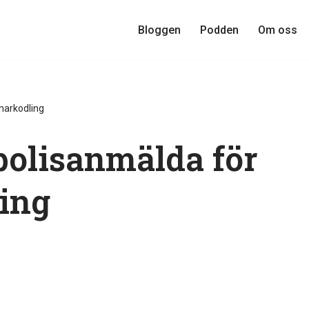
Bloggen
Podden
Om oss
knarkodling
 polisanmälda för
ing