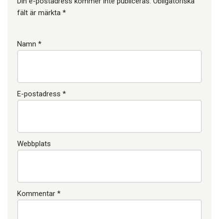
Din e-postadress kommer inte publiceras.
Obligatoriska
fält är märkta
*
Namn
*
E-postadress
*
Webbplats
Kommentar
*