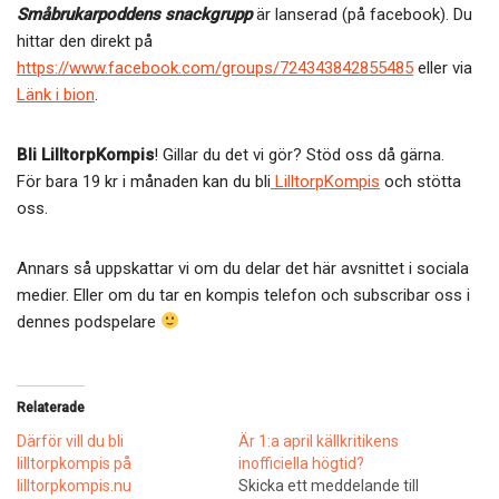
Småbrukarpoddens snackgrupp
är lanserad (på facebook). Du
hittar den direkt på
https://www.facebook.com/groups/724343842855485
eller via
Länk i bion
.
Bli LilltorpKompis
! Gillar du det vi gör? Stöd oss då gärna.
För bara 19 kr i månaden kan du bli
LilltorpKompis
och stötta
oss.
Annars så uppskattar vi om du delar det här avsnittet i sociala
medier. Eller om du tar en kompis telefon och subscribar oss i
dennes podspelare
Relaterade
Därför vill du bli
Är 1:a april källkritikens
lilltorpkompis på
inofficiella högtid?
lilltorpkompis.nu
Skicka ett meddelande till