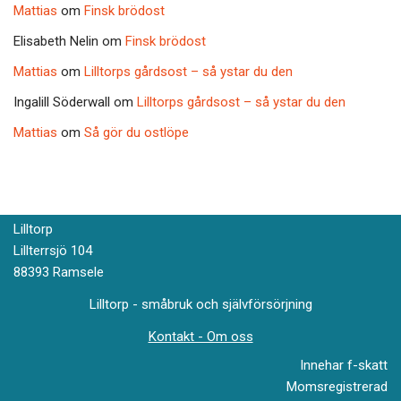
Mattias
om
Finsk brödost
Elisabeth Nelin
om
Finsk brödost
Mattias
om
Lilltorps gårdsost – så ystar du den
Ingalill Söderwall
om
Lilltorps gårdsost – så ystar du den
Mattias
om
Så gör du ostlöpe
Lilltorp
Lillterrsjö 104
88393 Ramsele
Lilltorp - småbruk och självförsörjning
Kontakt - Om oss
Innehar f-skatt
Momsregistrerad