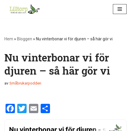
Hoppa
till
innehåll
Hem
»
Bloggen
»
Nu vinterbonar vi för djuren – så här gör vi
Nu vinterbonar vi för
djuren – så här gör vi
av
Småbrukarpodden
F
T
E
D
a
wi
m
el
ce
tt
ail
a