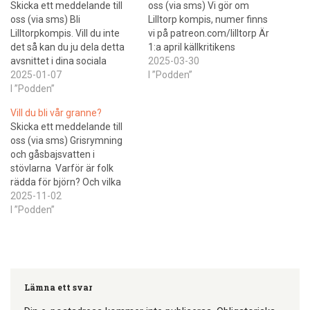
Skicka ett meddelande till
oss (via sms) Vi gör om
oss (via sms) Bli
Lilltorp kompis, numer finns
Lilltorpkompis. Vill du inte
vi på patreon.com/lilltorp Är
det så kan du ju dela detta
1:a april källkritikens
avsnittet i dina sociala
inofficiella högtid? Här är ett
2025-03-30
medier så dina kompisarfår
2025-01-07
exempel på inlägg som kan
I ”Podden”
möjlighet att bli det! Vi
I ”Podden”
tolkas på olika
pratar om vikten av att bli
sätthttps://www.facebook.c
Vill du bli vår granne?
Lilltorpkompis och hur det
om/1498184173/posts/pfbi
Skicka ett meddelande till
bidrar till att bevara
d02rHTMCFdJPCA62sbzFi5
oss (via sms) Grisrymning
utrotningshotade lantraser.
sMw8ayLg6hRfzdUsXDb8W
och gåsbajsvatten i
Samtalet kretsar…
bYYkotAUJtRit3gdrBZYG8h
stövlarna Varför är folk
dl/Rättelse. Lantbrukets djur
rädda för björn? Och vilka
är inte L110. Tob Aus
djur skall vi vara oroliga för?
2025-11-02
106,107, 109, 111 och 112
Svaret beror på hur man
I ”Podden”
är det som…
definierar "farligast" – om
det är baserat på antal
dödsfall, antal skador eller
potential till allvarlig
skada.Baserat på antal
Lämna ett svar
dödsfall…