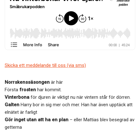
b
er
o
o
k
Skicka ett meddelande till oss (via sms)
Norrskenssäsongen
är här
Första
frosten
har kommit.
Vinterbona
för djuren är viktigt nu när vintern står för dörren.
Galten
Harry bor in sig mer och mer. Han har även upptäck att
elnätet är farligt
Gör inget utan att ha en plan
– eller Mattias blev besegrad av
getterna