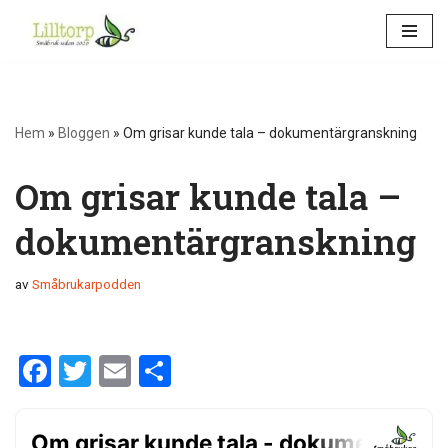
Hoppa
till
innehåll
Hem
»
Bloggen
»
Om grisar kunde tala – dokumentärgranskning
Om grisar kunde tala –
dokumentärgranskning
av
Småbrukarpodden
F
T
E
D
a
wi
m
el
ce
tt
ail
a