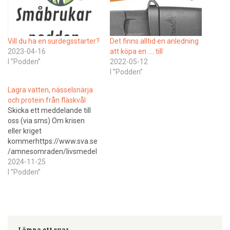
Vill du ha en surdegsstarter?
Det finns alltid en anledning
2023-04-16
att köpa en …. till
I ”Podden”
2022-05-12
I ”Podden”
Lagra vatten, nässelsnärja
och protein från fläskvål
Skicka ett meddelande till
oss (via sms) Om krisen
eller kriget
kommerhttps://www.sva.se
/amnesomraden/livsmedel
sberedskap/checklista-
2024-11-25
forbered-din-verksamhet-
I ”Podden”
for-fredstida-kriser-och-
hojd-beredskap/ Konsten
att lagra vatten pratar vi om.
Vad svarade Eldorado om
"protein från gris" på
Lämna ett svar