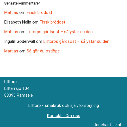
Senaste kommentarer
Mattias
om
Finsk brödost
Elisabeth Nelin
om
Finsk brödost
Mattias
om
Lilltorps gårdsost – så ystar du den
Ingalill Söderwall
om
Lilltorps gårdsost – så ystar du den
Mattias
om
Så gör du ostlöpe
Lilltorp
Lillterrsjö 104
88393 Ramsele
Lilltorp - småbruk och självförsörjning
Kontakt - Om oss
Innehar f-skatt