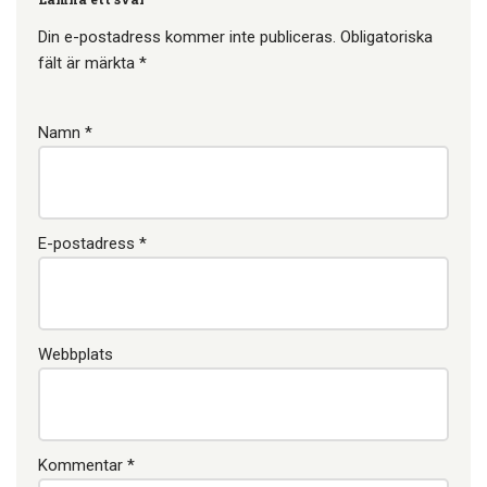
femteplats i deras bacon:
Proteinet utvinns ur
Din e-postadress kommer inte publiceras.
Obligatoriska
fläsksvålen. Främsta
fält är märkta
*
orsaken till att man tillsätter
protein är att det binder
vätska. Det gör att…
Namn
*
E-postadress
*
Webbplats
Kommentar
*