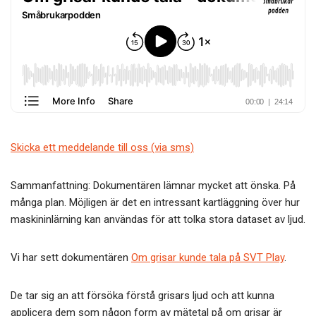
b
er
o
o
k
Skicka ett meddelande till oss (via sms)
Sammanfattning: Dokumentären lämnar mycket att önska. På
många plan. Möjligen är det en intressant kartläggning över hur
maskininlärning kan användas för att tolka stora dataset av ljud.
Vi har sett dokumentären
Om grisar kunde tala på SVT Play
.
De tar sig an att försöka förstå grisars ljud och att kunna
applicera dem som någon form av mätetal på om grisar är