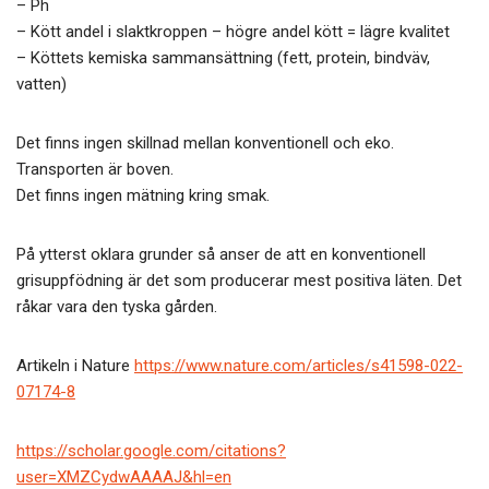
– Ph
– Kött andel i slaktkroppen – högre andel kött = lägre kvalitet
– Köttets kemiska sammansättning (fett, protein, bindväv,
vatten)
Det finns ingen skillnad mellan konventionell och eko.
Transporten är boven.
Det finns ingen mätning kring smak.
På ytterst oklara grunder så anser de att en konventionell
grisuppfödning är det som producerar mest positiva läten. Det
råkar vara den tyska gården.
Artikeln i Nature
https://www.nature.com/articles/s41598-022-
07174-8
https://scholar.google.com/citations?
user=XMZCydwAAAAJ&hl=en