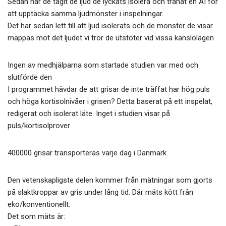
Sedan har de tagit de ljud de lyckats isolera och tränat en AI för
att upptäcka samma ljudmönster i inspelningar.
Det har sedan lett till att ljud isolerats och de mönster de visar
mappas mot det ljudet vi tror de utstöter vid vissa känslolägen
Ingen av medhjälparna som startade studien var med och
slutförde den
I programmet hävdar de att grisar de inte träffat har hög puls
och höga kortisolnivåer i grisen? Detta baserat på ett inspelat,
redigerat och isolerat läte. Inget i studien visar på
puls/kortisolprover
400000 grisar transporteras varje dag i Danmark
Den vetenskapligste delen kommer från mätningar som gjorts
på slaktkroppar av gris under lång tid. Där mäts kött från
eko/konventionellt.
Det som mäts är: