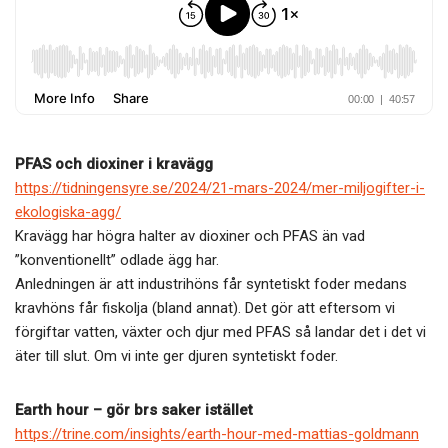
o
o
k
PFAS och dioxiner i kravägg
https://tidningensyre.se/2024/21-mars-2024/mer-miljogifter-i-
ekologiska-agg/
Kravägg har högra halter av dioxiner och PFAS än vad
”konventionellt” odlade ägg har.
Anledningen är att industrihöns får syntetiskt foder medans
kravhöns får fiskolja (bland annat). Det gör att eftersom vi
förgiftar vatten, växter och djur med PFAS så landar det i det vi
äter till slut. Om vi inte ger djuren syntetiskt foder.
Earth hour – gör brs saker istället
https://trine.com/insights/earth-hour-med-mattias-goldmann