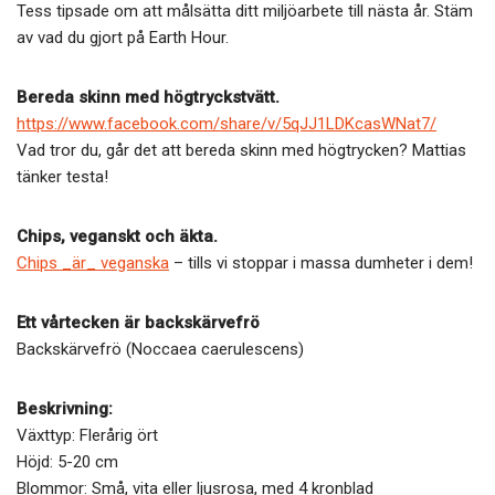
Tess tipsade om att målsätta ditt miljöarbete till nästa år. Stäm
av vad du gjort på Earth Hour.
Bereda skinn med högtryckstvätt.
https://www.facebook.com/share/v/5qJJ1LDKcasWNat7/
Vad tror du, går det att bereda skinn med högtrycken? Mattias
tänker testa!
Chips, veganskt och äkta.
Chips _är_ veganska
– tills vi stoppar i massa dumheter i dem!
Ett vårtecken är backskärvefrö
Backskärvefrö (Noccaea caerulescens)
Beskrivning:
Växttyp: Flerårig ört
Höjd: 5-20 cm
Blommor: Små, vita eller ljusrosa, med 4 kronblad