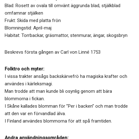
Blad: Rosett av ovala till omvänt äggrunda blad, stjälkblad
omfamnar stjälken
Frukt: Skida med platta frön
Blomningstid: April-maj
Habitat: Torrbackar, gräsmattor, stenmurar, ängar, skogsbryn
Beskrevs första gången av Carl von Linné 1753
Folktro och myter:
I vissa trakter ansågs backskärvefrö ha magiska krafter och
användes i kärleksmagi.
Man trodde att man kunde bli osynlig genom att bära
blommorna i fickan.
I Skåne kallades blomman för ”Per i backen” och man trodde
att den var en förvandlad älva.
I Finland användes blommorna för att spå framtiden.
Andra användningsområden: