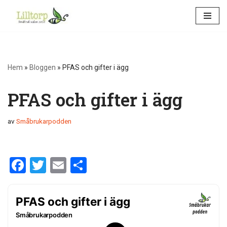
Hoppa
till
innehåll
Hem
»
Bloggen
»
PFAS och gifter i ägg
PFAS och gifter i ägg
av
Småbrukarpodden
F
T
E
D
a
wi
m
el
ce
tt
ail
a
b
er