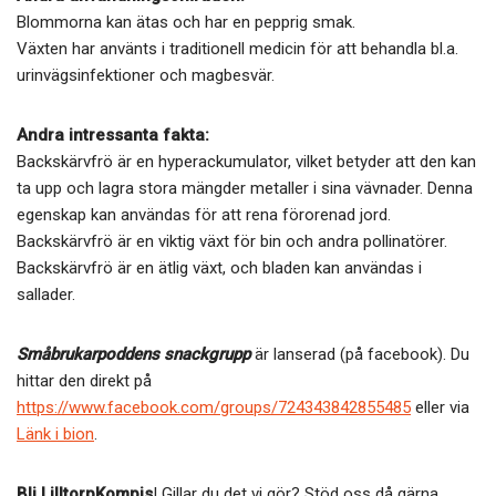
Blommorna kan ätas och har en pepprig smak.
Växten har använts i traditionell medicin för att behandla bl.a.
urinvägsinfektioner och magbesvär.
Andra intressanta fakta:
Backskärvfrö är en hyperackumulator, vilket betyder att den kan
ta upp och lagra stora mängder metaller i sina vävnader. Denna
egenskap kan användas för att rena förorenad jord.
Backskärvfrö är en viktig växt för bin och andra pollinatörer.
Backskärvfrö är en ätlig växt, och bladen kan användas i
sallader.
Småbrukarpoddens snackgrupp
är lanserad (på facebook). Du
hittar den direkt på
https://www.facebook.com/groups/724343842855485
eller via
Länk i bion
.
Bli LilltorpKompis
! Gillar du det vi gör? Stöd oss då gärna.