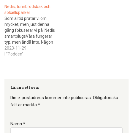
medan sötpotatisen mest
Nedis, tunnbrödsbak och
ser ut som en plastväxt på
solcellsparker
marken. Det bjuds även på
Som alltid pratar vi om
en djupdykning i myter och
mycket, men just denna
sanningar kring…
gång fokuserar vi på: Nedis
smartplugsVåra fungerar
typ, men ändå inte. Någon
som har tips?
2023-11-29
TunnbrödsbaketMattias har
I ”Podden”
bakat tunnbröd med en som
har gjort det förut. Det
märktes! Icas okonomyiaki
recept. Går det att bli mätt
på 1.2 ägg, 0.5 dl…
Lämna ett svar
Din e-postadress kommer inte publiceras.
Obligatoriska
fält är märkta
*
Namn
*