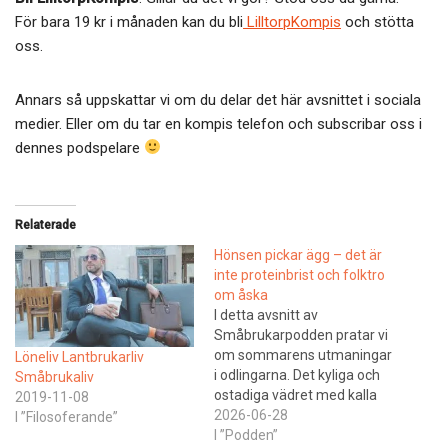
För bara 19 kr i månaden kan du bli
LilltorpKompis
och stötta
oss.
Annars så uppskattar vi om du delar det här avsnittet i sociala
medier. Eller om du tar en kompis telefon och subscribar oss i
dennes podspelare
Relaterade
Hönsen pickar ägg – det är
inte proteinbrist och folktro
om åska
I detta avsnitt av
Småbrukarpodden pratar vi
om sommarens utmaningar
Löneliv Lantbrukarliv
i odlingarna. Det kyliga och
Småbrukaliv
ostadiga vädret med kalla
2019-11-08
nätter har ställt till det för
2026-06-28
I ”Filosoferande”
både chilin och gurkan,
I ”Podden”