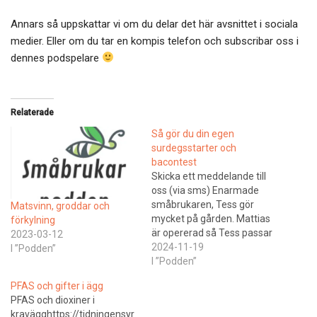
Annars så uppskattar vi om du delar det här avsnittet i sociala
medier. Eller om du tar en kompis telefon och subscribar oss i
dennes podspelare
Relaterade
Så gör du din egen
surdegsstarter och
bacontest
Skicka ett meddelande till
oss (via sms) Enarmade
småbrukaren, Tess gör
Matsvinn, groddar och
mycket på gården. Mattias
förkylning
är opererad så Tess passar
2023-03-12
på att bli förkyld. Så
2024-11-19
I ”Podden”
kommer du igång med
I ”Podden”
surdegsstarter och att baka
PFAS och gifter i ägg
surdegsbrödJäst är något
PFAS och dioxiner i
som ses som en nationell
kravägghttps://tidningensyr