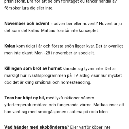
prishistorik. Bra för att se om företaget du tänker handla av
försöker lura dig eller inte.
November och advent
= advember eller novent? Novent är ju
det som det kallas. Mattias förstår inte konceptet.
Kylan
kom tidigt i år och första snön ligger kvar. Det är ovanligt
men inte okänt. Men -28 i november är speciellt.
Killingen som bröt av hornet
klarade sig tyvärr inte. Det är
märkligt hur livsstilsprogrammen på TV aldrig visar hur mycket
död det är kring småbruk och homesteadding.
Tess har köpt ny bil,
med lyxfunktioner såsom
yttertemperaturmätare och fungerande värme. Mattias inser att
han vant sig med smörgåsjärnen i sätena på röda bilen.
Vad händer med ekobönderna
? Eller varför köper inte