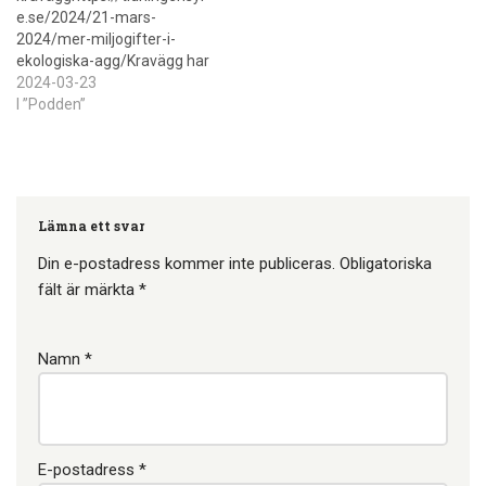
angelägenhet innan krisen
e.se/2024/21-mars-
eller kriget kommer. Att vara
2024/mer-miljogifter-i-
beroende…
ekologiska-agg/Kravägg har
högra halter av dioxiner och
2024-03-23
PFAS än vad
I ”Podden”
"konventionellt" odlade ägg
har.Anledningen är att
industrihöns får syntetiskt
foder medans kravhöns får
fiskolja (bland annat). Det
Lämna ett svar
gör att eftersom vi förgiftar
vatten, växter och djur med
Din e-postadress kommer inte publiceras.
Obligatoriska
PFAS så landar det i det vi
fält är märkta
*
äter till…
Namn
*
E-postadress
*