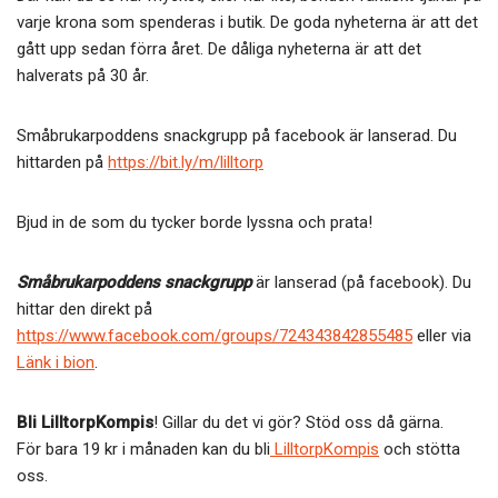
varje krona som spenderas i butik. De goda nyheterna är att det
gått upp sedan förra året. De dåliga nyheterna är att det
halverats på 30 år.
Småbrukarpoddens snackgrupp på facebook är lanserad. Du
hittarden på
https://bit.ly/m/lilltorp
Bjud in de som du tycker borde lyssna och prata!
Småbrukarpoddens snackgrupp
är lanserad (på facebook). Du
hittar den direkt på
https://www.facebook.com/groups/724343842855485
eller via
Länk i bion
.
Bli LilltorpKompis
! Gillar du det vi gör? Stöd oss då gärna.
För bara 19 kr i månaden kan du bli
LilltorpKompis
och stötta
oss.