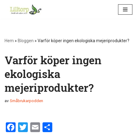
Hoppa
till
innehåll
Hem
»
Bloggen
»
Varför köper ingen ekologiska mejeriprodukter?
Varför köper ingen
ekologiska
mejeriprodukter?
av
Småbrukarpodden
F
T
E
D
a
wi
m
el