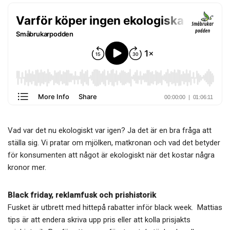
ce
tt
ail
a
b
er
o
o
k
Vad var det nu ekologiskt var igen? Ja det är en bra fråga att
ställa sig. Vi pratar om mjölken, matkronan och vad det betyder
för konsumenten att något är ekologiskt när det kostar några
kronor mer.
Black friday, reklamfusk och prishistorik
Fusket är utbrett med hittepå rabatter inför black week. Mattias
tips är att endera skriva upp pris eller att kolla prisjakts