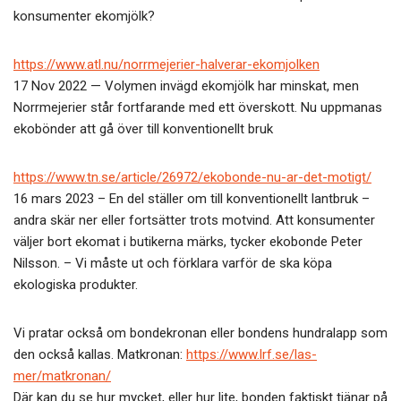
konsumenter ekomjölk?
https://www.atl.nu/norrmejerier-halverar-ekomjolken
17 Nov 2022 — Volymen invägd ekomjölk har minskat, men
Norrmejerier står fortfarande med ett överskott. Nu uppmanas
ekobönder att gå över till konventionellt bruk
https://www.tn.se/article/26972/ekobonde-nu-ar-det-motigt/
16 mars 2023 – En del ställer om till konventionellt lantbruk –
andra skär ner eller fortsätter trots motvind. Att konsumenter
väljer bort ekomat i butikerna märks, tycker ekobonde Peter
Nilsson. – Vi måste ut och förklara varför de ska köpa
ekologiska produkter.
Vi pratar också om bondekronan eller bondens hundralapp som
den också kallas. Matkronan:
https://www.lrf.se/las-
mer/matkronan/
Där kan du se hur mycket, eller hur lite, bonden faktiskt tjänar på