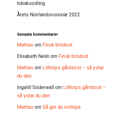
tobaksodling
Årets Norrlandsvisionär 2022
Senaste kommentarer
Mattias
om
Finsk brödost
Elisabeth Nelin
om
Finsk brödost
Mattias
om
Lilltorps gårdsost – så ystar
du den
Ingalill Söderwall
om
Lilltorps gårdsost –
så ystar du den
Mattias
om
Så gör du ostlöpe