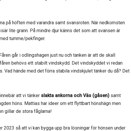
orna på höften med varandra samt svansroten. När nedkomsten
sär lite grann. På mindre djur känns det som att svansen är
t med tumme/pekfinger.
 Fåren går i odlingshagen just nu och tanken är att de skall
 fåren behövs ett stabilt vindskydd. Det vindskyddet vi redan
ats. Vad hände med det förra stabila vindskjulet tänker du då? Det
 innebär att vi tänker
slakta ankorna och Väs (gåsen)
samt
ngden höns. Mattias har ideer om ett flyttbart hönshägn men
n gillar de stora fåglarna!
er 2023 så att vi kan bygga upp bra lösningar för hönsen under