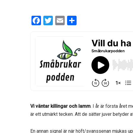
F
T
E
D
a
wi
m
el
ce
tt
ail
a
b
er
o
o
k
Vi väntar killingar och lamm
. I år är första året
är ett utmärkt tecken. Att de sätter juver betyder at
En annan signal är när höft/svanssenan mjukas upp.