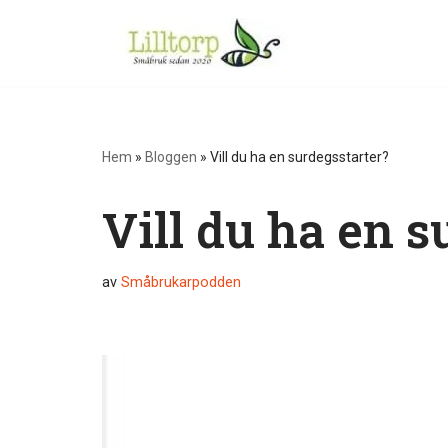
Hoppa
till
innehåll
Hem
»
Bloggen
»
Vill du ha en surdegsstarter?
Vill du ha en s
av
Småbrukarpodden