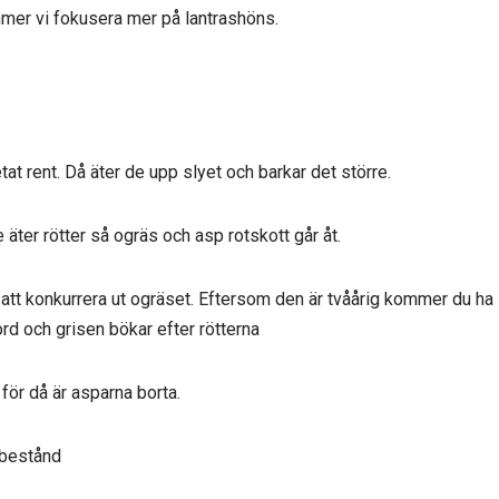
mmer vi fokusera mer på lantrashöns.
tat rent. Då äter de upp slyet och barkar det större.
 äter rötter så ogräs och asp rotskott går åt.
på att konkurrera ut ogräset. Eftersom den är tvåårig kommer du ha
ord och grisen bökar efter rötterna
 för då är asparna borta.
pbestånd