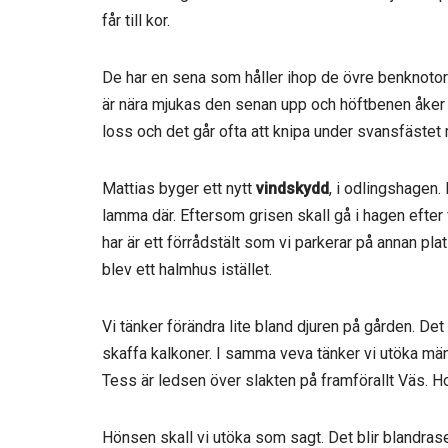
får till kor.
De har en sena som håller ihop de övre benknot
är nära mjukas den senan upp och höftbenen åker i
loss och det går ofta att knipa under svansfäste
Mattias byger ett nytt
vindskydd
, i odlingshagen.
lamma där. Eftersom grisen skall gå i hagen efter
har är ett förrådstält som vi parkerar på annan pl
blev ett halmhus istället.
Vi tänker förändra lite bland djuren på gården. Det
skaffa kalkoner. I samma veva tänker vi utöka mä
Tess är ledsen över slakten på framförallt Väs. Ho
Hönsen skall vi utöka som sagt. Det blir blandras